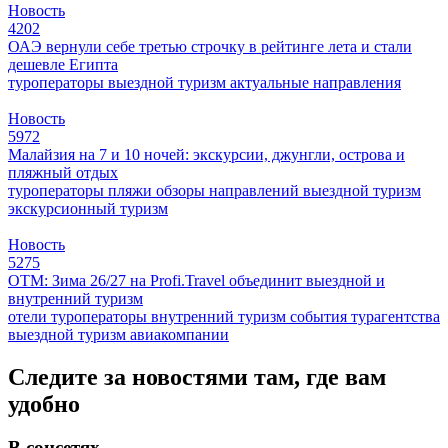
Новость
4202
ОАЭ вернули себе третью строчку в рейтинге лета и стали
дешевле Египта
туроператоры
выездной туризм
актуальные направления
Новость
5972
Малайзия на 7 и 10 ночей: экскурсии, джунгли, острова и
пляжный отдых
туроператоры
пляжи
обзоры направлений
выездной туризм
экскурсионный туризм
Новость
5275
ОТМ: Зима 26/27 на Profi.Travel объединит выездной и
внутренний туризм
отели
туроператоры
внутренний туризм
события
турагентства
выездной туризм
авиакомпании
Следите за новостями там, где вам
удобно
В соцсетях