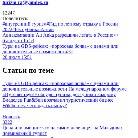
turizm-ra@yandex.ru
12247
Поделитесь:
#внутренний туризм
#Гид по летнему отдыху в России
2022
#Республика Алтай
Авиакомпании Air Anka разрешили летать в Россию>>
6 августа 15:53
Туры на GDS-рейсах: «пороховая бочка» с ценами или
дополнительные возможности>>
20 июля 15:51
Статьи по теме
Туры на GDS-рейсах: «пороховая бочка» с ценами или
дополнительные возможности
На международном форуме
«Путешествуй!» обсудят туризм, доступный каждому
Владелец Fun&Sun возглавил туристический бизнес
Wildberries: чего ждать рынку?
Новость
3322
Цена или эмоции: что на самом деле ищет на Мальдивах
премиальный турист