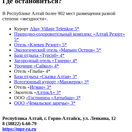
Где остановиться?
В Республике Алтай более 902 мест размещения разной
степени «звездности».
Курорт
Altay Village Teletskoe 5*
Природно-оздоровительный комплекс «Алтай Резорт»
5*
Отель «Клевер Резорт» 5*
Экологический отель «Марьин Остров» 5*
База отдыха «Турсиб» 4*
Загородный отель «Тэнери» 4*
Урочище «Сайкол» 4*
Отель «Глыба» 4*
База отдыха «Сказка Алтая» 3*
Всесезонный курорт «Манжерок» 3*
Отель «
Игман» 3*
Экоотель «
АлтикА» 3*
ООО
«Гостиница «Артыбаш» 3*
ООО «Чемальское заречье» 3*
Республика Алтай, г. Горно-Алтайск, ул. Ленкина, 12
8 (38822) 6-60-79
https://mpr-ra.ru