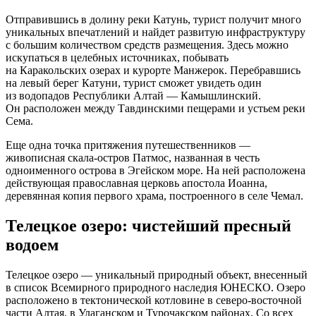
Отправившись в долину реки Катунь, турист получит много
уникальных впечатлений и найдет развитую инфраструктуру
с большим количеством средств размещения. Здесь можно
искупаться в целебных источниках, побывать
на Каракольских озерах и курорте Манжерок. Перебравшись
на левый берег Катуни, турист сможет увидеть один
из водопадов Республики Алтай — Камышлинский.
Он расположен между Тавдинскими пещерами и устьем реки
Сема.
Еще одна точка притяжения путешественников —
живописная скала-остров Патмос, названная в честь
одноименного острова в Эгейском море. На ней расположена
действующая православная церковь апостола Иоанна,
деревянная копия первого храма, построенного в селе Чемал.
Телецкое озеро: чистейший пресный
водоем
Телецкое озеро — уникальный природный объект, внесенный
в список Всемирного природного наследия ЮНЕСКО. Озеро
расположено в тектонической котловине в северо-восточной
части Алтая, в Улаганском и Турочакском районах. Со всех