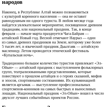
народов
Наконец, в Республике Алтай можно познакомиться
с культурой коренного населения — она не оставит
равнодушным ни одного туриста. В любом месяце года
найдется увлекательное мероприятие, посвященное древним
традициям, или национальный праздник. Так, в конце
февраля — начале марта празднуется Чага-Байрам —
алтайский Новый год. Весной отмечают Наурыз — один
из самых древних праздников на Земле, которому уже более
5 тысяч лет, и языческий праздник Дьылгаяк — алтайскую
масленицу. Летом проводится этнический фестиваль
«Купальская ночь».
Традиционно большое количество туристов привлекает «Эл-
Ойын» — алтайский праздник с выступлением фольклорных
групп, театрализованными представлениями, которые
повествуют о прошлом алтайцев и о героях сказаний, мифов
и эпосов, спортивными состязаниями. Их кульминацией
является аргымак — выступление профессиональных
спортсменов-конников на самых быстрых и выносливых
лошадях. Национальный праздник «Эл-Ойын» вошел в число
двухсот лучших событийных проектов России.