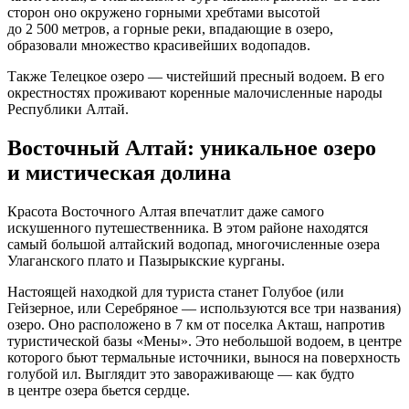
сторон оно окружено горными хребтами высотой
до 2 500 метров, а горные реки, впадающие в озеро,
образовали множество красивейших водопадов.
Также Телецкое озеро — чистейший пресный водоем. В его
окрестностях проживают коренные малочисленные народы
Республики Алтай.
Восточный Алтай: уникальное озеро
и мистическая долина
Красота Восточного Алтая впечатлит даже самого
искушенного путешественника. В этом районе находятся
самый большой алтайский водопад, многочисленные озера
Улаганского плато и Пазырыкские курганы.
Настоящей находкой для туриста станет Голубое (или
Гейзерное, или Серебряное — используются все три названия)
озеро. Оно расположено в 7 км от поселка Акташ, напротив
туристической базы «Мены». Это небольшой водоем, в центре
которого бьют термальные источники, вынося на поверхность
голубой ил. Выглядит это завораживающе — как будто
в центре озера бьется сердце.