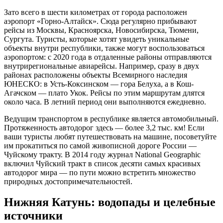
Зато всего в шести километрах от города расположен
аэропорт «Горно-Алтайск». Сюда регулярно прибывают
рейсы из Москвы, Красноярска, Новосибирска, Тюмени,
Сургута. Туристы, которые хотят увидеть уникальные
объекты внутри республики, также могут воспользоваться
аэропортом: с 2020 года в отдаленные районы отправляются
внутрирегиональные авиарейсы. Например, сразу в двух
районах расположены объекты Всемирного наследия
ЮНЕСКО: в Усть-Коксинском — гора Белуха, а в Кош-
Агачском — плато Укок. Рейсы по этим маршрутам длятся
около часа. В летний период они выполняются ежедневно.
Ведущим транспортом в республике является автомобильный.
Протяженность автодорог здесь — более 3,2 тыс. км! Если
ваши туристы любят путешествовать на машине, посоветуйте
им прокатиться по самой живописной дороге России —
Чуйскому тракту. В 2014 году журнал National Geographic
включил Чуйский тракт в список десяти самых красивых
автодорог мира — по пути можно встретить множество
природных достопримечательностей.
Нижняя Катунь: водопады и целебные
источники