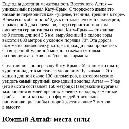
Еще одна достопримечательность Восточного Алтая —
уникальный перевал Кату-Ярык. С тюркского языка это
название переводится как «ущелье, теснина, трещина в горе».
В чем его особенность? Здесь нет классической симметрии,
характерной для перевалов, когда серпантин подъема
сменяется серпантином спуска. Кату-Ярык — это зигзаг
из 9 петель длиной 3,5 км, вырубленный в склоне горы
высотой 800 метров с уклоном порядка 70º. Эта дорога
похожа на одноколейку, которая проходит над пропастью.
Со встречной машиной можно разъехаться только
на поворотах, заехав в небольшие карманы.
Спустившись по перевалу Кату-Ярык с Улаганского плато,
турист попадет в мистическую долину Чулышмана. Это
каньон длиной около 130 километров, в котором можно
увидеть самый крупный каскадный водопад Алтая — Учар
(его высота составляет 160 метров); Пазыракские курганы —
захоронения вождей древних кочевых народов; каменные
грибы — остатки скал, по форме действительно
напоминающие грибы и порой достигающие 7 метров
в высоту.
Южный Алтай: места силы