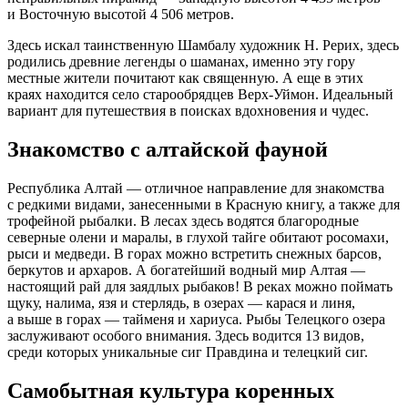
и Восточную высотой 4 506 метров.
Здесь искал таинственную Шамбалу художник Н. Рерих, здесь
родились древние легенды о шаманах, именно эту гору
местные жители почитают как священную. А еще в этих
краях находится село старообрядцев Верх-Уймон. Идеальный
вариант для путешествия в поисках вдохновения и чудес.
Знакомство с алтайской фауной
Республика Алтай — отличное направление для знакомства
с редкими видами, занесенными в Красную книгу, а также для
трофейной рыбалки. В лесах здесь водятся благородные
северные олени и маралы, в глухой тайге обитают росомахи,
рыси и медведи. В горах можно встретить снежных барсов,
беркутов и архаров. А богатейший водный мир Алтая —
настоящий рай для заядлых рыбаков! В реках можно поймать
щуку, налима, язя и стерлядь, в озерах — карася и линя,
а выше в горах — тайменя и хариуса. Рыбы Телецкого озера
заслуживают особого внимания. Здесь водится 13 видов,
среди которых уникальные сиг Правдина и телецкий сиг.
Самобытная культура коренных