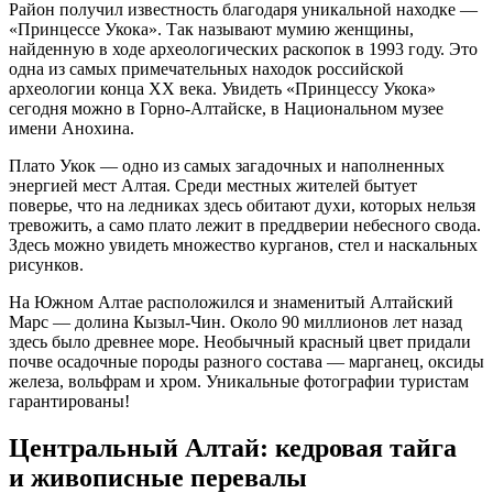
Район получил известность благодаря уникальной находке —
«Принцессе Укока». Так называют мумию женщины,
найденную в ходе археологических раскопок в 1993 году. Это
одна из самых примечательных находок российской
археологии конца ХХ века. Увидеть «Принцессу Укока»
сегодня можно в Горно-Алтайске, в Национальном музее
имени Анохина.
Плато Укок — одно из самых загадочных и наполненных
энергией мест Алтая. Среди местных жителей бытует
поверье, что на ледниках здесь обитают духи, которых нельзя
тревожить, а само плато лежит в преддверии небесного свода.
Здесь можно увидеть множество курганов, стел и наскальных
рисунков.
На Южном Алтае расположился и знаменитый Алтайский
Марс — долина Кызыл-Чин. Около 90 миллионов лет назад
здесь было древнее море. Необычный красный цвет придали
почве осадочные породы разного состава — марганец, оксиды
железа, вольфрам и хром. Уникальные фотографии туристам
гарантированы!
Центральный Алтай: кедровая тайга
и живописные перевалы