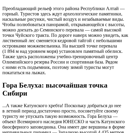
Преобладающий рельеф этого района Республики Алтай —
горный. Туристов здесь ждут археологические памятники,
наскальные рисунки, чистый воздух и незабываемые виды.
Чтобы полюбоваться панорамой, открывающейся с высоты,
можно доехать до Семинского перевала — самой высокой
точки Чуйского тракта. По дороге наверх можно увидеть, как
лиственный лес сменяется кедровой тайгой с небольшими
островками можжевельника. На высшей точке перевала
(1 894 м над уровнем моря) установлен памятный обелиск.
Также здесь расположены учебно-тренировочный центр
Олимпийского резерва России и спортивная база. Рядом
с ними есть подъемник, поэтому зимой туристы могут
покататься на лыжах.
Гора Белуха: высочайшая точка
Сибири
...А также Катунского хребта! Поскольку добраться до нее
в летний период достаточно просто, посоветуйте своему
туристу не упускать такую возможность. Гора Белуха —
объект Всемирного наследия ЮНЕСКО и часть Катунского
биосферного заповедника. Она имеет две вершины в форме
неправильных пирамид — Западную высотой 4 435 метров