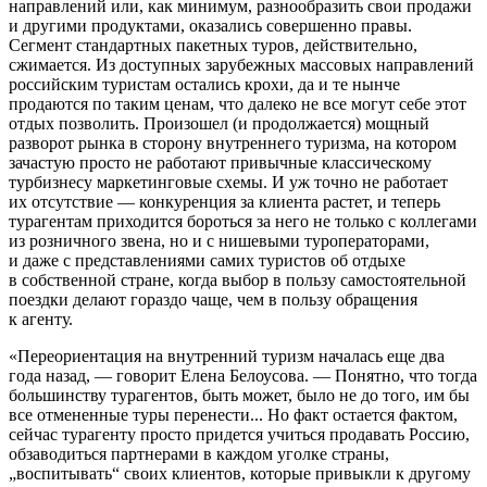
направлений или, как минимум, разнообразить свои продажи
и другими продуктами, оказались совершенно правы.
Сегмент стандартных пакетных туров, действительно,
сжимается. Из доступных зарубежных массовых направлений
российским туристам остались крохи, да и те нынче
продаются по таким ценам, что далеко не все могут себе этот
отдых позволить. Произошел (и продолжается) мощный
разворот рынка в сторону внутреннего туризма, на котором
зачастую просто не работают привычные классическому
турбизнесу маркетинговые схемы. И уж точно не работает
их отсутствие — конкуренция за клиента растет, и теперь
турагентам приходится бороться за него не только с коллегами
из розничного звена, но и с нишевыми туроператорами,
и даже с представлениями самих туристов об отдыхе
в собственной стране, когда выбор в пользу самостоятельной
поездки делают гораздо чаще, чем в пользу обращения
к агенту.
«Переориентация на внутренний туризм началась еще два
года назад, — говорит Елена Белоусова. — Понятно, что тогда
большинству турагентов, быть может, было не до того, им бы
все отмененные туры перенести... Но факт остается фактом,
сейчас турагенту просто придется учиться продавать Россию,
обзаводиться партнерами в каждом уголке страны,
„воспитывать“ своих клиентов, которые привыкли к другому