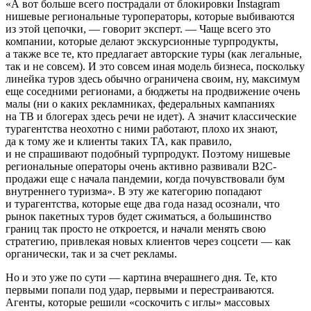
«А вот больше всего пострадали от блокировки Instagram
нишевые региональные туроператоры, которые выбиваются
из этой цепочки, — говорит эксперт. — Чаще всего это
компании, которые делают экскурсионные турпродукты,
а также все те, кто предлагает авторские туры (как легальные,
так и не совсем). И это совсем иная модель бизнеса, поскольку
линейка туров здесь обычно ограничена своим, ну, максимум
еще соседними регионами, а бюджеты на продвижение очень
малы (ни о каких рекламниках, федеральных кампаниях
на ТВ и блогерах здесь речи не идет). А значит классические
турагентства неохотно с ними работают, плохо их знают,
да к тому же и клиенты таких ТА, как правило,
и не спрашивают подобный турпродукт. Поэтому нишевые
региональные операторы очень активно развивали В2С-
продажи еще с начала пандемии, когда почувствовали бум
внутреннего туризма». В эту же категорию попадают
и турагентства, которые еще два года назад осознали, что
рынок пакетных туров будет сжиматься, а большинство
границ так просто не откроется, и начали менять свою
стратегию, привлекая новых клиентов через соцсети — как
органически, так и за счет рекламы.
Но и это уже по сути — картина вчерашнего дня. Те, кто
первыми попали под удар, первыми и перестраиваются.
Агенты, которые решили «соскочить с иглы» массовых