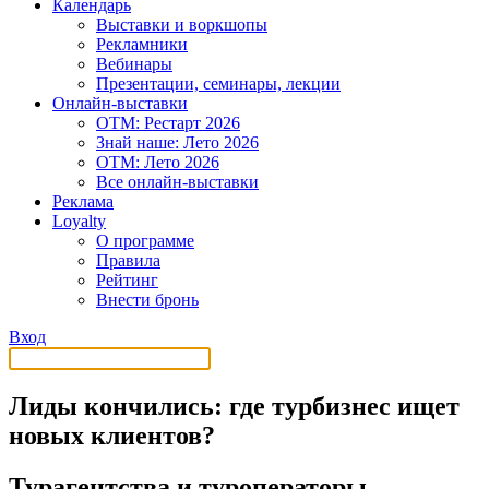
Календарь
Выставки и воркшопы
Рекламники
Вебинары
Презентации, семинары, лекции
Онлайн-выставки
OTM: Рестарт 2026
Знай наше: Лето 2026
OTM: Лето 2026
Все онлайн-выставки
Реклама
Loyalty
О программе
Правила
Рейтинг
Внести бронь
Вход
Лиды кончились: где турбизнес ищет
новых клиентов?
Турагентства и туроператоры