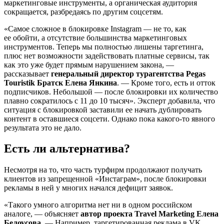
маркетинговые инструменты, а органическая аудитория
сокращается, разбредаясь по другим соцсетям.
«Самое сложное в блокировке Instagram — не то, как
ее обойти, а отсутствие большинства маркетинговых
инструментов. Теперь мы полностью лишены таргетинга,
плюс нет возможности задействовать платные сервисы, так
как это уже будет прямым нарушением закона, —
рассказывает
генеральный директор турагентства Pegas
Touristik Братск Елена Янкина
. — Кроме того, есть и отток
подписчиков. Небольшой — после блокировки их количество
плавно сократилось с 11 до 10 тысяч». Эксперт добавила, что
ситуация с блокировкой заставили ее начать дублировать
контент в оставшиеся соцсети. Однако пока какого-то явного
результата это не дало.
Есть ли альтернатива?
Несмотря на то, что часть турфирм продолжают получать
клиентов из запрещенной «Инстаграм», после блокировки
рекламы в ней у многих начался дефицит заявок.
«Такого умного алгоритма нет ни в одном российском
аналоге, — объясняет
автор проекта Travel Marketing Елена
Белоусова
. — Например, таргетированная реклама в VK