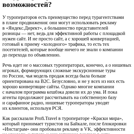
возможностей?
У туроператоров есть преимущество перед турагентствами
в плане продвижения: они могут использовать рекламу
в «Яндекс.Директ», а большинство представителей
розницы — нет, ведь для эффективной работы с площадкой
нужен сайт. И не просто сайт, а с хорошей конвертацией,
готовый к приему «холодного» трафика, то есть тех
посетителей, которые вообще ничего не знали о компании
до перехода по объявлению.
Речь идет не о массовых туроператорах, конечно, а о нишевых
игроках, формирующих сложные экскурсионные туры
по России, чья модель продаж всегда была больше
ориентирована на B2C. Безусловно, и не у всех из них есть
хорошо конвертящие сайты. Однако многие компании
с началом программа кешбэка довели их до ума. И пока
агенты продолжают рассчитывать на собственную базу
и сарафанное радио, нишевые туроператоры уводят
их клиентов, используя РСЯ.
Как рассказали Profi.Travel в туроператоре «Краски мира»,
который принимает туристов на Байкале, после блокировки
«Инстаграм» они пробовали рекламу в VK, эффективности