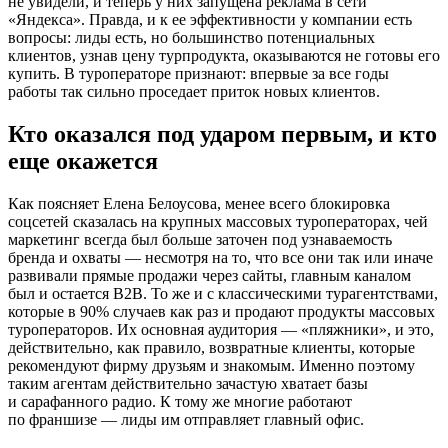
не увидели, и теперь у них запущена реклама в сети
«Яндекса». Правда, и к ее эффективности у компании есть
вопросы: лиды есть, но большинство потенциальных
клиентов, узнав цену турпродукта, оказываются не готовы его
купить. В туроператоре признают: впервые за все годы
работы так сильно проседает приток новых клиентов.
Кто оказался под ударом первым, и кто
еще окажется
Как поясняет Елена Белоусова, менее всего блокировка
соцсетей сказалась на крупных массовых туроператорах, чей
маркетинг всегда был больше заточен под узнаваемость
бренда и охваты — несмотря на то, что все они так или иначе
развивали прямые продажи через сайты, главным каналом
был и остается В2В. То же и с классическими турагентствами,
которые в 90% случаев как раз и продают продукты массовых
туроператоров. Их основная аудитория — «пляжники», и это,
действительно, как правило, возвратные клиенты, которые
рекомендуют фирму друзьям и знакомым. Именно поэтому
таким агентам действительно зачастую хватает базы
и сарафанного радио. К тому же многие работают
по франшизе — лиды им отправляет главный офис.