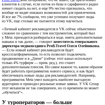
клиентов в случае, если поток из базы и сарафанного радио
начнет сходить на нет, и еще 9% честно признались, что
вообще не видят никаких возможностей для привлечения.
И все же 7% сообщили, что уже успешно получают лиды
из VK, еще столько же пытаются этому научиться.
«Личный кабинет рекламодателя в VK сейчас объективно
сложнее по сравнению с тем инструментом, который был
у Meta: приходится разбираться в коде, иметь дополнительные
навыки и так далее, — говорит
заместитель генерального
директора медиахолдинга Profi.Travel Олеся Олейникова.
— Если новый кабинет рекламодателя будет
кроссплатформенным, то есть позволит подключать
продвижение и в „Дзене“ (сейчас этот канал использует
только 4% турфирм — прим. ред.), это станет
дополнительным плюсом. Но самое важное то, каким образом
будет работать программатик нового сервиса, и как будет
обеспечивать новые лиды для рекламодателей. Например,
программатик Meta умел находить наиболее выгодную
аудиторию и приводил реальные новые заявки. У VK Group
этот механизм не так совершенен, но со временем он может
„обучаться“».
У туроператоров — больше