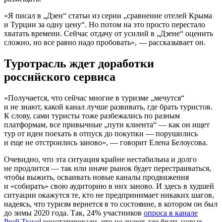
«Я писал в „Дзен“ статьи из серии „сравнение отелей Крыма
и Турции за одну цену“. Но потом на это просто перестало
хватать времени. Сейчас отдачу от усилий в „Дзене“ оценить
сложно, но все равно надо пробовать», — рассказывает он.
Туротрасль ждет доработки
российского сервиса
«Получается, что сейчас многие в туризме „мечутся“
и не знают, какой канал лучше развивать, где брать туристов.
К слову, сами туристы тоже разбежались по разным
платформам, все привычные „пути клиента“ — как он ищет
тур от идеи поехать в отпуск до покупки — порушились
и еще не отстроились заново», — говорит Елена Белоусова.
Очевидно, что эта ситуация крайне нестабильна и долго
не продлится — так или иначе рынок будет перестраиваться,
чтобы выжить, осваивать новые каналы продвижения
и «собирать» свою аудиторию в них заново. И здесь в худшей
ситуации окажутся те, кто не предпринимает никаких шагов,
надеясь, что туризм вернется в то состояние, в котором он был
до зимы 2020 года. Так, 24% участников
опроса в канале
Profi.Travel
констатировали, что не знают, где брать новых