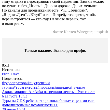
типу отдыха и перестраивать свой маркетинг. Заявки можно
получать и без „Инсты“. Да, они дороже. Да, их меньше.
Но каналы для продвижения есть: VK, „Телеграм“,
„Яндекс.Дзен“, „Ютуб“ и т.п. Потребуется время, чтобы
перенастроиться — кто будет в числе первых, тот
и выиграет».
Фото: Karsten Winegeart, unsplash
Только важное. Только для профи.​
8511
Источник:
Profi.Travel
Поделитесь:
#туроператоры
#внутренний
туризм
#турагентства
#продажи
#выездной туризм
Авиакомпании Air Anka разрешили летать в Россию>>
6 августа 15:53
Туры на GDS-рейсах: «пороховая бочка» с ценами или
дополнительные возможности>>
20 июля 15:51