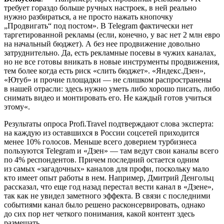
требует гораздо больше ручных настроек, в ней реально
нужно разбираться, а не просто нажать кнопочку
„Продвигать“ под постом». В Telegram фактически нет
таргетированной рекламы (если, конечно, у вас нет 2 млн евро
на начальный бюджет). А без нее продвижение довольно
затруднительно. Да, есть рекламные посевы в чужих каналах,
но не все готовы вникать в новые инструменты продвижения,
тем более когда есть риск «слить бюджет». «Яндекс.Дзен»,
«Ютуб» и прочие площадки — не слишком распространены
в нашей отрасли: здесь нужно уметь либо хорошо писать, либо
снимать видео и монтировать его. Не каждый готов учиться
этому«.
Результаты опроса Profi.Travel подтверждают слова эксперта:
на каждую из оставшихся в России соцсетей приходится
менее 10% голосов. Меньше всего доверием турбизнеса
пользуются Telegram и «Дзен» — там ведут свои каналы всего
по 4% респондентов. Причем последний остается одним
из самых «загадочных» каналов для профи, поскольку мало
кто имеет опыт работы в нем. Например, Дмитрий Денгольц
рассказал, что еще год назад перестал вести канал в «Дзене»,
так как не увидел заметного эффекта. В связи с последними
событиями канал было решено расконсервировать, однако
до сих пор нет четкого понимания, какой контент здесь
размещать.