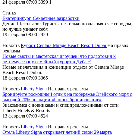
24 февраля 07:00
3399
1
Статья
Екатеринбург. Секретные разработки
Денис Щегольков: Туристы не только познакомятся с городом,
но лучше узнают себя
19 февраля 08:00
2929
Новость
Курорт Centara Mirage Beach Resort Dubai
На правах
рекламы
Новые сьюты и мастерская игрушек: что подготовил к
летнему сезону семейный курорт в Дубае?
Новые впечатления и концепции отдыха от Centara Mirage
Beach Resort Dubai.
18 февраля 07:00
3365
Новость
Liberty Signa
На правах рекламы
Бронируйте роскошный отдых на побережье Эгейского моря с
выгодой 20% по акции «Раннее бронирование»
Знакомимся с новинками и спецпредложениями от сети
Liberty Hotels & Resorts
13 февраля 07:00
4524
Новость
Liberty Signa
На правах рекламы
Отель Liberty Signa открывает летний сезон 29 марта