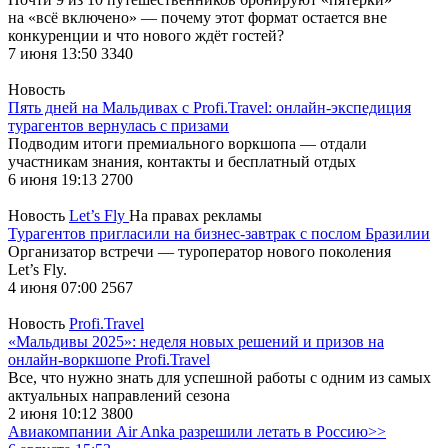
на «всё включено» — почему этот формат остается вне
конкуренции и что нового ждёт гостей?
7 июня 13:50
3340
Новость
Пять дней на Мальдивах с Profi.Travel: онлайн-экспедиция
турагентов вернулась с призами
Подводим итоги премиального воркшопа — отдали
участникам знания, контакты и бесплатный отдых
6 июня 19:13
2700
Новость
Let’s Fly
На правах рекламы
Турагентов пригласили на бизнес-завтрак с послом Бразилии
Организатор встречи — туроператор нового поколения
Let’s Fly.
4 июня 07:00
2567
Новость
Profi.Travel
«Мальдивы 2025»: неделя новых решений и призов на
онлайн-воркшопе Profi.Travel
Все, что нужно знать для успешной работы с одним из самых
актуальных направлений сезона
2 июня 10:12
3800
Авиакомпании Air Anka разрешили летать в Россию>>