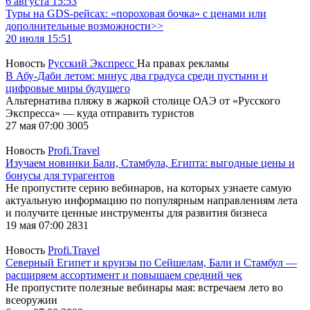
6 августа 15:53
Туры на GDS-рейсах: «пороховая бочка» с ценами или
дополнительные возможности>>
20 июля 15:51
Новость
Русский Экспресс
На правах рекламы
В Абу-Даби летом: минус два градуса среди пустыни и
цифровые миры будущего
Альтернатива пляжу в жаркой столице ОАЭ от «Русского
Экспресса» — куда отправить туристов
27 мая 07:00
3005
Новость
Profi.Travel
Изучаем новинки Бали, Стамбула, Египта: выгодные цены и
бонусы для турагентов
Не пропустите серию вебинаров, на которых узнаете самую
актуальную информацию по популярным направлениям лета
и получите ценные инструменты для развития бизнеса
19 мая 07:00
2831
Новость
Profi.Travel
Северный Египет и круизы по Сейшелам, Бали и Стамбул —
расширяем ассортимент и повышаем средний чек
Не пропустите полезные вебинары мая: встречаем лето во
всеоружии