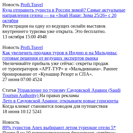
Новость
Profi.Travel
Куда отправить туриста в России зимой? Самые актуальные
направления сезона — на «Знай Наше: Зима 25/26» с 20
октября
Регистрация на одну из ведущих онлайн выставок
внутреннего туризма уже открыта. Это бесплатно.
13 октября 15:00
4948
Новость
Profi.Travel
Как увеличить продажи туров в Индию и на Мальдивы:
готовые решения от ведущих экспертов рынка
Увеличивайте прибыль уже сейчас: секреты продаж
от туроператоров «АРТ-ТУР» и «Мальдивиана». Раннее
бронирование от «Кунашир Резорт и СПА».
27 июня 07:00
4524
Статья
Управление по туризму Саудовской Аравии (Saudi
Tourism Authority)
На правах рекламы
Лето в Саудовской Аравии: открываем новые горизонты
Когда климат становится поводом для путешествия
18 июня 10:12
5241
Новость
89% туристов Anex выбирают летом турецкие отели 5*
Почти 9 из 10 путешественников бронируют «пятёрки»