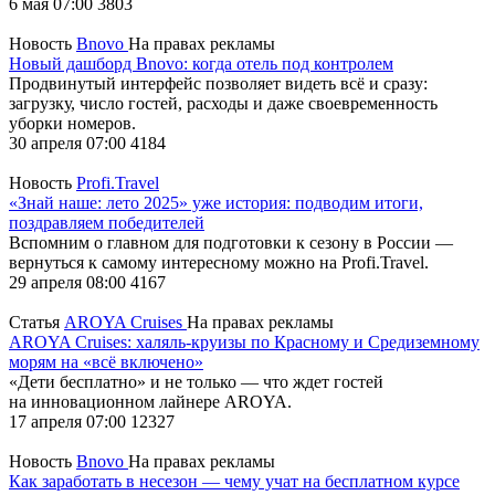
6 мая 07:00
3803
Новость
Bnovo
На правах рекламы
Новый дашборд Bnovo: когда отель под контролем
Продвинутый интерфейс позволяет видеть всё и сразу:
загрузку, число гостей, расходы и даже своевременность
уборки номеров.
30 апреля 07:00
4184
Новость
Profi.Travel
«Знай наше: лето 2025» уже история: подводим итоги,
поздравляем победителей
Вспомним о главном для подготовки к сезону в России —
вернуться к самому интересному можно на Profi.Travel.
29 апреля 08:00
4167
Статья
AROYA Cruises
На правах рекламы
AROYA Cruises: халяль-круизы по Красному и Средиземному
морям на «всё включено»
«Дети бесплатно» и не только — что ждет гостей
на инновационном лайнере AROYA.
17 апреля 07:00
12327
Новость
Bnovo
На правах рекламы
Как заработать в несезон — чему учат на бесплатном курсе