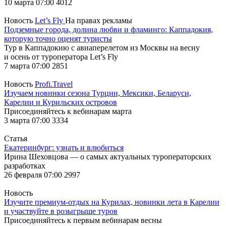
10 марта 07:00
4012
Новость
Let’s Fly
На правах рекламы
Подземные города, долина любви и фламинго: Каппадокия,
которую точно оценят туристы
Тур в Каппадокию с авиаперелетом из Москвы на весну
и осень от туроператора Let’s Fly
7 марта 07:00
2851
Новость
Profi.Travel
Изучаем новинки сезона Турции, Мексики, Беларуси,
Карелии и Курильских островов
Присоединяйтесь к вебинарам марта
3 марта 07:00
3334
Статья
Екатеринбург: узнать и влюбиться
Ирина Шеховцова — о самых актуальных туроператорских
разработках
26 февраля 07:00
2997
Новость
Изучите премиум-отдых на Курилах, новинки лета в Карелии
и участвуйте в розыгрыше туров
Присоединяйтесь к первым вебинарам весны