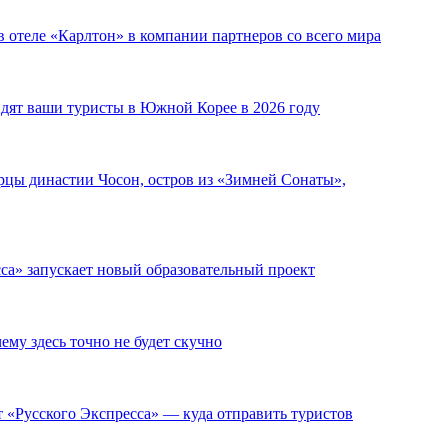
в отеле «Карлтон» в компании партнеров со всего мира
идят ваши туристы в Южной Корее в 2026 году
рцы династии Чосон, остров из «Зимней Сонаты»,
са» запускает новый образовательный проект
ему здесь точно не будет скучно
 «Русского Экспресса» — куда отправить туристов