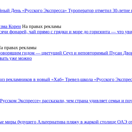
ейный День «Русского Экспресса»
Туроператор отметил 30-летие 
изма Кореи
На правах рекламы
ячи фонарей, чай прямо с грядки и море до горизонта — что ув
а правах рекламы
скоговорящим гидом — цветущий Сеул и неповторимый Пусан
Дво
вать уже можно
ы из рекламников в новый «Хаб»
Тревел-школа «Русского Экспрес
Русском Экспрессе» рассказали, чем страна удивляет семьи и поч
вые миры будущего
Альтернатива пляжу в жаркой столице ОАЭ от