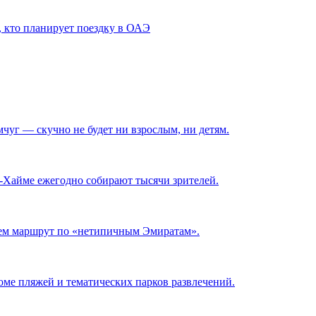
м, кто планирует поездку в ОАЭ
чуг — скучно не будет ни взрослым, ни детям.
-Хайме ежегодно собирают тысячи зрителей.
ляем маршрут по «нетипичным Эмиратам».
роме пляжей и тематических парков развлечений.