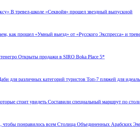
юксу»
В тревел-школе «Секвойя» прошел звездный выпускной
аем, как прошел «Умный выезд» от «Русского Экспресса» и тре
нтенегро
Открыты продажи в SIRO Boka Place 5*
-Даби для различных категорий туристов
Топ-7 пляжей для идеаль
которые стоит увидеть
Составили специальный маршрут по столи
и, чтобы понравилось всем
Столица Объединенных Арабских Эмира