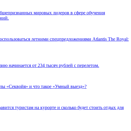
бщепризнанных мировых лидеров в сфере обучения
ний.
оспользоваться летними спецпредложениями Atlantis The Royal:
ию начинается от 234 тысяч рублей с перелетом.
лы «Секвойя» и что такое «Умный выезд»?
авится туристам на курорте и сколько будет стоить отдых для