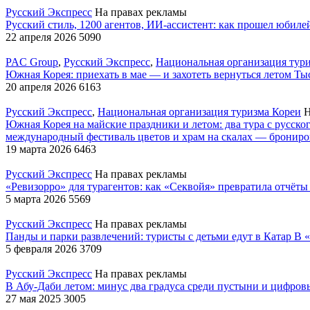
Русский Экспресс
На правах рекламы
Русский стиль, 1200 агентов, ИИ-ассистент: как прошел юбил
22 апреля 2026
5090
PAC Group
,
Русский Экспресс
,
Национальная организация тур
Южная Корея: приехать в мае — и захотеть вернуться летом
Тыс
20 апреля 2026
6163
Русский Экспресс
,
Национальная организация туризма Кореи
Н
Южная Корея на майские праздники и летом: два тура с рус
международный фестиваль цветов и храм на скалах — брониро
19 марта 2026
6463
Русский Экспресс
На правах рекламы
«Ревизорро» для турагентов: как «Секвойя» превратила отчёт
5 марта 2026
5569
Русский Экспресс
На правах рекламы
Панды и парки развлечений: туристы с детьми едут в Катар
В «
5 февраля 2026
3709
Русский Экспресс
На правах рекламы
В Абу-Даби летом: минус два градуса среди пустыни и цифро
27 мая 2025
3005