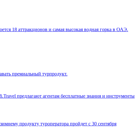
кроется 18 аттракционов и самая высокая водная горка в ОАЭ.
давать премиальный турпродукт.
i.Travel предлагают агентам бесплатные знания и инструменты
имнему продукту туроператора пройдет с 30 сентября