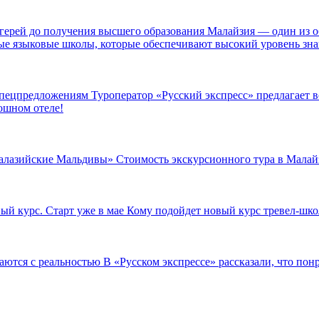
агерей до получения высшего образования
Малайзия — один из о
е языковые школы, которые обеспечивают высокий уровень зна
 спецпредложениям
Туроператор «Русский экспресс» предлагает в
ошном отеле!
«Малазийские Мальдивы»
Стоимость экскурсионного тура в Малайз
ый курс. Старт уже в мае
Кому подойдет новый курс тревел-шко
чаются с реальностью
В «Русском экспрессе» рассказали, что понр