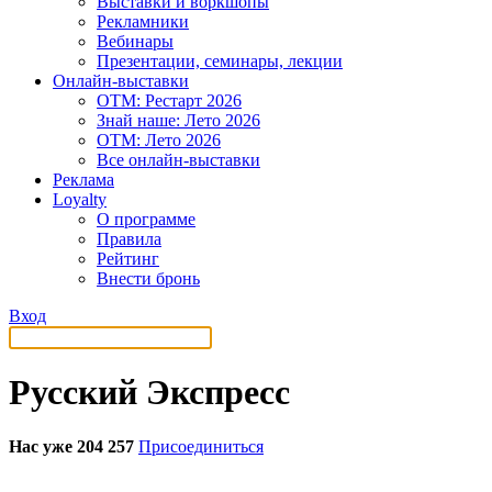
Выставки и воркшопы
Рекламники
Вебинары
Презентации, семинары, лекции
Онлайн-выставки
OTM: Рестарт 2026
Знай наше: Лето 2026
OTM: Лето 2026
Все онлайн-выставки
Реклама
Loyalty
О программе
Правила
Рейтинг
Внести бронь
Вход
Русский Экспресс
Нас уже 204 257
Присоединиться