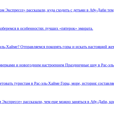
ом Экспрессе» рассказали, куда сходить с детьми в Абу-Даби те
азберемся в особенностях лучших «пятерок» эмирата.
-эль-Хайме?
Отправляемся покорять горы и искать настоящий жем
ерверками и новогодним настроением
Праздничные шоу в Рас-эль
етовать туристам в Рас-эль-Хайме
Горы, море, история: состав
 Экспрессе» рассказали, чем еще можно заняться в Абу-Даби, к