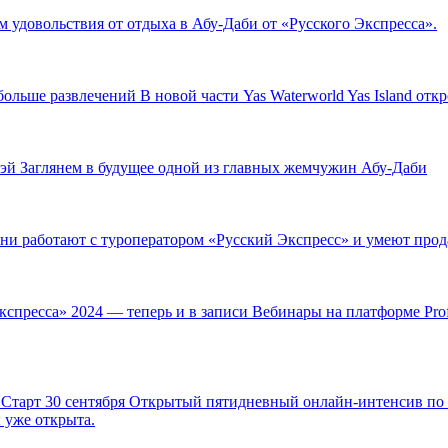
 удовольствия от отдыха в Абу-Даби от «Русского Экспресса».
ё больше развлечений
В новой части Yas Waterworld Yas Island от
Бэй
Заглянем в будущее одной из главных жемчужин Абу-Даби
 они работают с туроператором «Русский Экспресс» и умеют про
кспресса» 2024 — теперь и в записи
Вебинары на платформе Prof
 Старт 30 сентября
Открытый пятидневный онлайн-интенсив по з
ы уже открыта.