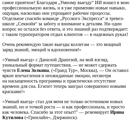
самое приятное! Благодаря „Умному выезду“ ИИ вошел в мою
профессиональную жизнь, и я уже применяю новые навыки,
ощущая, насколько они упрощают рабочие процессы.
Отдельное спасибо команде „Русского Экспресса“ и тревел-
школе „Секвойя“ за заботу и внимание к деталям. Ни один
вопрос не остался без ответа, и это лишний раз подтверждает:
с таким туроператором отдых клиентов — в надежных руках!
Очень рекомендую такие выезды коллегам — это мощный
заряд знаний, эмоций и вдохновения!»
«Умный выезд» с Данилой Драпезой, на мой взгляд,
уникальный формат путешествия, — не может сдержать
чувств
Елена Золкина
, («Гранд Тур», Москва), — Он оставил
яркие впечатления и неожиданные эмоции, несмотря
на насыщенность программы и практически отсутствие
времени для сна. Египет теперь заиграл совершенно новыми
красками!«
«Умный выезд» стал для меня не только источником новых
знаний, но и точкой роста — и как профессионала, и просто
как человека. Спасибо за этот опыт!" — резюмирует
Ирина
Кутилова
(«Гринлайн», Дзержинск).