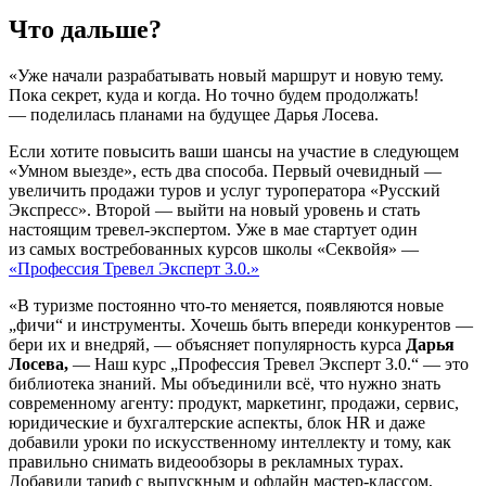
Что дальше?
«Уже начали разрабатывать новый маршрут и новую тему.
Пока секрет, куда и когда. Но точно будем продолжать!
— поделилась планами на будущее Дарья Лосева.
Если хотите повысить ваши шансы на участие в следующем
«Умном выезде», есть два способа. Первый очевидный —
увеличить продажи туров и услуг туроператора «Русский
Экспресс». Второй — выйти на новый уровень и стать
настоящим тревел-экспертом. Уже в мае стартует один
из самых востребованных курсов школы «Секвойя» —
«Профессия Тревел Эксперт 3.0.»
«В туризме постоянно что-то меняется, появляются новые
„фичи“ и инструменты. Хочешь быть впереди конкурентов —
бери их и внедряй, — объясняет популярность курса
Дарья
Лосева,
— Наш курс „Профессия Тревел Эксперт 3.0.“ — это
библиотека знаний. Мы объединили всё, что нужно знать
современному агенту: продукт, маркетинг, продажи, сервис,
юридические и бухгалтерские аспекты, блок HR и даже
добавили уроки по искусственному интеллекту и тому, как
правильно снимать видеообзоры в рекламных турах.
Добавили тариф с выпускным и офлайн мастер-классом,