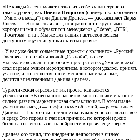
«Не каждый агент может позволить себе купить тренера
такого уровня, как
Никита Непряхин
(спикер прошлогоднего
„Умного выезда“) или Данила Драпеза, — рассказывает Дарья
Лосева, — Это высшая лига, они работают с крупными
корпорациями и обучают топ-менеджеров „Сбера“, „ВТБ“,
„Росатома“ и т.п. Мы же для наших партнеров делаем
доступным обучение у таких крутых ребят».
«У нас уже были совместные проекты с холдингом „Русский
Экспресс“ и онлайн-школой „Секвойя“, но все
мы реализовывали в цифровом пространстве. „Умный выезд“
стал первым очным мероприятием, в котором удалось принять
участие, и это существенно изменило правила игры», —
делится впечатлениями Данила Драпеза.
Туристическая отрасль не так проста, как кажется,
убедился он. «В ней много расчетов, много логики и крайне
сильно развита маркетинговая составляющая. В этом плане
участники выезда — профи в куче областей, — рассказывает
Данила. — По этой же причине им нужно успевать делать все
и сразу. Это первая и главная причина, по которой нужно
было начать использовать нейросети в тревел еще вчера».
Драпеза объяснил, что внедрение нейросетей в бизнес-
процессы становится неизбежным, когда «болеть» начинает