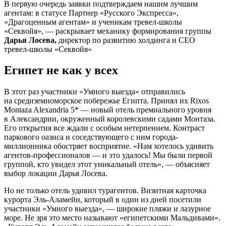
В первую очередь заявки подтверждаем нашим лучшим
агентам: в статусе Партнер «Русского Экспресса»,
«Драгоценным агентам» и ученикам тревел-школы
«Секвойя», — раскрывает механику формирования группы
Дарья Лосева,
директор по развитию холдинга и СЕО
тревел-школы «Секвойя»
Египет не как у всех
В этот раз участники «Умного выезда» отправились
на средиземноморское побережье Египта. Принял их Rixos
Montaza Alexandria 5* — новый отель премиального уровня
в Александрии, окруженный королевскими садами Монтаза.
Его открытия все ждали с особым нетерпением. Контраст
паркового оазиса и соседствующего с ним города-
миллионника обостряет восприятие. «Нам хотелось удивить
агентов-профессионалов — и это удалось! Мы были первой
группой, кто увидел этот уникальный отель», — объясняет
выбор локации Дарья Лосева.
Но не только отель удивил турагентов. Визитная карточка
курорта Эль-Аламейн, который в один из дней посетили
участники «Умного выезда», — широкие пляжи и лазурное
море. Не зря это место называют «египетскими Мальдивами».