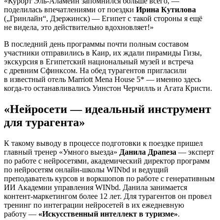
«Курорт Эль-Аламейн запомнился больше всего, —
поделилась впечатлениями от поездки
Ирина Кутилова
(„Гринлайн“, Дзержинск) — Египет с такой стороны я ещё
не видела, это действительно вдохновляет!»
В последний день программы почти полным составом
участники отправились в Каир, их ждали пирамиды Гизы,
экскурсия в Египетский национальный музей и встреча
с древним Сфинксом. На обед турагентов пригласили
в известный отель Marriott Mena House 5* — именно здесь
когда-то останавливались Уинстон Черчилль и Агата Кристи.
«Нейросети — идеальный инструмент
для турагента»
К такому выводу в процессе подготовки к поездке пришел
главный тренер «Умного выезда»
Данила Драпеза
— эксперт
по работе с нейросетями, академический директор программ
по нейросетям онлайн-школы WINbd и ведущий
преподаватель курсов и воркшопов по работе с генеративным
ИИ Академии управления WINbd. Данила занимается
контент-маркетингом более 12 лет. Для турагентов он провел
тренинг по интеграции нейросетей в их ежедневную
работу —
«Искусственный интеллект в туризме»
.