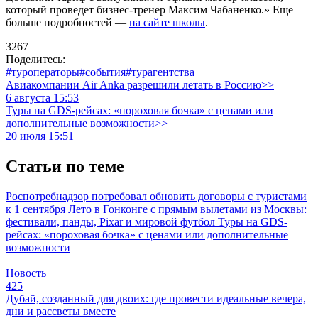
который проведет бизнес-тренер Максим Чабаненко.» Еще
больше подробностей —
на сайте школы
.
3267
Поделитесь:
#туроператоры
#события
#турагентства
Авиакомпании Air Anka разрешили летать в Россию>>
6 августа 15:53
Туры на GDS-рейсах: «пороховая бочка» с ценами или
дополнительные возможности>>
20 июля 15:51
Статьи по теме
Роспотребнадзор потребовал обновить договоры с туристами
к 1 сентября
Лето в Гонконге с прямым вылетами из Москвы:
фестивали, панды, Pixar и мировой футбол
Туры на GDS-
рейсах: «пороховая бочка» с ценами или дополнительные
возможности
Новость
425
Дубай, созданный для двоих: где провести идеальные вечера,
дни и рассветы вместе