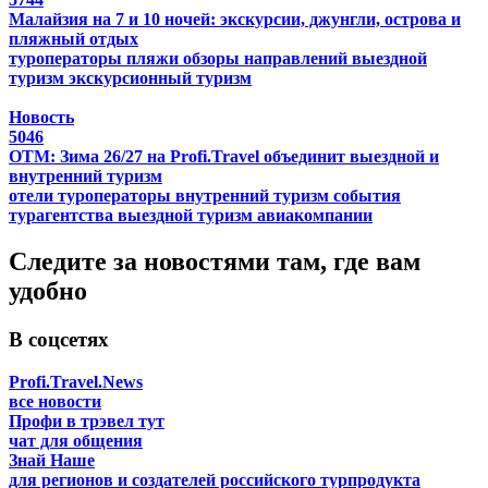
Малайзия на 7 и 10 ночей: экскурсии, джунгли, острова и
пляжный отдых
туроператоры
пляжи
обзоры направлений
выездной
туризм
экскурсионный туризм
Новость
5046
ОТМ: Зима 26/27 на Profi.Travel объединит выездной и
внутренний туризм
отели
туроператоры
внутренний туризм
события
турагентства
выездной туризм
авиакомпании
Следите за новостями там, где вам
удобно
В соцсетях
Profi.Travel.News
все новости
Профи в трэвел тут
чат для общения
Знай Наше
для регионов и создателей российского турпродукта