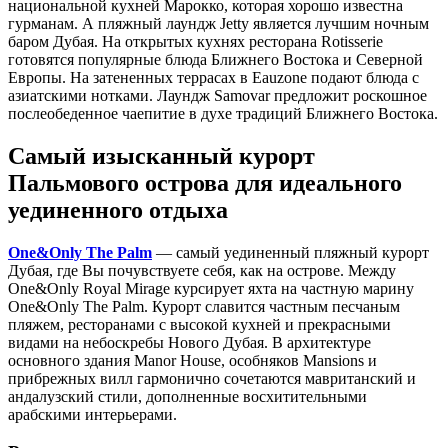
национальной кухней Марокко, которая хорошо известна
гурманам. А пляжный лаундж Jetty является лучшим ночным
баром Дубая. На открытых кухнях ресторана Rotisserie
готовятся популярные блюда Ближнего Востока и Северной
Европы. На затененных террасах в Eauzone подают блюда с
азиатскими нотками. Лаундж Samovar предложит роскошное
послеобеденное чаепитие в духе традиций Ближнего Востока.
Самый изысканный курорт
Пальмового острова для идеального
уединенного отдыха
One&Only The Palm
— самый уединенный пляжный курорт
Дубая, где Вы почувствуете себя, как на острове. Между
One&Only Royal Mirage курсирует яхта на частную марину
One&Only The Palm. Курорт славится частным песчаным
пляжем, ресторанами с высокой кухней и прекрасными
видами на небоскребы Нового Дубая. В архитектуре
основного здания Manor House, особняков Mansions и
прибрежных вилл гармонично сочетаются мавританский и
андалузский стили, дополненные восхитительными
арабскими интерьерами.