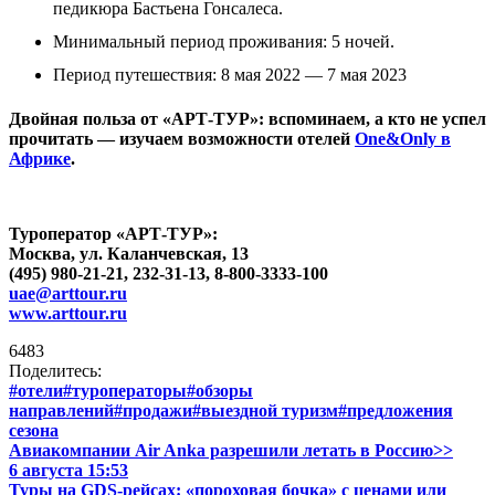
педикюра Бастьена Гонсалеса.
Минимальный период проживания: 5 ночей.
Период путешествия: 8 мая 2022 — 7 мая 2023
Двойная польза от «АРТ-ТУР»: вспоминаем, а кто не успел
прочитать — изучаем возможности отелей
One&Only в
Африке
.
Туроператор «АРТ-ТУР»:
Москва, ул. Каланчевская, 13
(495) 980-21-21, 232-31-13, 8-800-
3333-100
uae@arttour.ru
www.arttour.ru
6483
Поделитесь:
#отели
#туроператоры
#обзоры
направлений
#продажи
#выездной туризм
#предложения
сезона
Авиакомпании Air Anka разрешили летать в Россию>>
6 августа 15:53
Туры на GDS-рейсах: «пороховая бочка» с ценами или