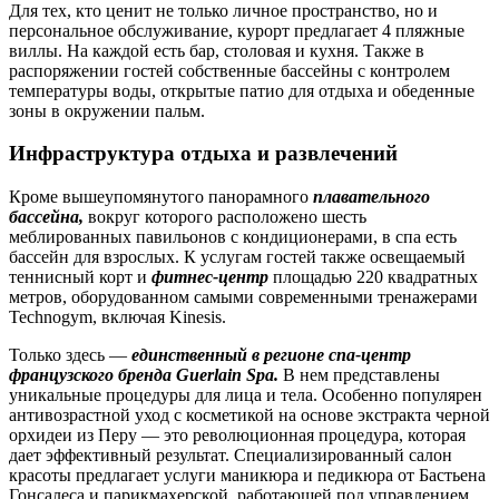
Для тех, кто ценит не только личное пространство, но и
персональное обслуживание, курорт предлагает 4 пляжные
виллы. На каждой есть бар, столовая и кухня. Также в
распоряжении гостей собственные бассейны с контролем
температуры воды, открытые патио для отдыха и обеденные
зоны в окружении пальм.
Инфраструктура отдыха и развлечений
Кроме вышеупомянутого панорамного
плавательного
бассейна,
вокруг которого расположено шесть
меблированных павильонов с кондиционерами, в спа есть
бассейн для взрослых. К услугам гостей также освещаемый
теннисный корт и
фитнес-центр
площадью 220 квадратных
метров, оборудованном самыми современными тренажерами
Technogym, включая Kinesis.
Только здесь —
единственный в регионе спа-центр
французского бренда Guerlain Spa.
В нем представлены
уникальные процедуры для лица и тела. Особенно популярен
антивозрастной уход с косметикой на основе экстракта черной
орхидеи из Перу — это революционная процедура, которая
дает эффективный результат. Специализированный салон
красоты предлагает услуги маникюра и педикюра от Бастьена
Гонсалеса и парикмахерской, работающей под управлением