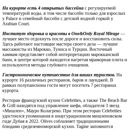
На курорте есть 4 открытых бассейна
с регулируемой
температурой воды, в том числе бассейн только для взрослых
у Palace и семейный бассейн с детской водной горкой у
Arabian Court.
Институт здоровья и красоты в One&Only Royal Mirage
—
лучшее место отдохнуть после дороги и восстановить силы.
Здесь работают настоящие мастера своего дела — лучшие
массажисты из Марокко, Туниса и Турции. Восточный
хаммам представляет собой интерпретацию марокканской
бани, в центре которой находится нагретая мраморная плита и
используются методы глубокого очищения.
Гастрономическое путешествие для ваших туристов.
На
курорте 16 различных ресторанов, баров и лаунджей. В
рамках полупансиона гости могут посетить 7 ресторанах
курорта.
Ресторан французской кухни Celebrities, а также The Beach Bar
& Grill находятся под управление шефа, обладателя 3 звезд
«Мишлен», Мауро Колагреко. При этом ресторан Celebrities
удостоился упоминания в инаугурационном мишленовском
гиде Дубая в 2022. Olives соблазняет традиционными
блюдами средиземноморской кухни. Tagine запомнится