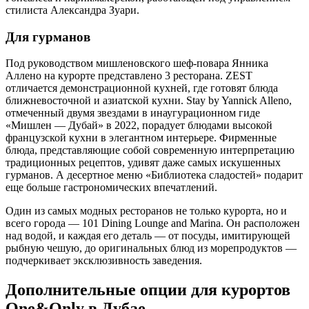
стилиста Александра Зуари.
Для гурманов
Под руководством мишленовского шеф-повара Янника
Аллено на курорте представлено 3 ресторана. ZEST
отличается демонстрационной кухней, где готовят блюда
ближневосточной и азиатской кухни. Stay by Yannick Alleno,
отмеченный двумя звездами в инаугурационном гиде
«Мишлен — Дубай» в 2022, порадует блюдами высокой
французской кухни в элегантном интерьере. Фирменные
блюда, представляющие собой современную интерпретацию
традиционных рецептов, удивят даже самых искушенных
гурманов. А десертное меню «Библиотека сладостей» подарит
еще больше гастрономических впечатлений.
Один из самых модных ресторанов не только курорта, но и
всего города — 101 Dining Lounge and Marina. Он расположен
над водой, и каждая его деталь — от посуды, имитирующей
рыбную чешую, до оригинальных блюд из морепродуктов —
подчеркивает эксклюзивность заведения.
Дополнительные опции для курортов
One&Only в Дубае