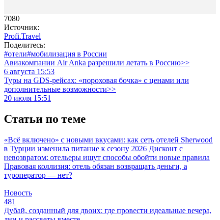
7080
Источник:
Profi.Travel
Поделитесь:
#отели
#мобилизация в России
Авиакомпании Air Anka разрешили летать в Россию>>
6 августа 15:53
Туры на GDS-рейсах: «пороховая бочка» с ценами или
дополнительные возможности>>
20 июля 15:51
Статьи по теме
«Всё включено» с новыми вкусами: как сеть отелей Sherwood
в Турции изменила питание к сезону 2026
Дисконт с
невозвратом: отельеры ищут способы обойти новые правила
Правовая коллизия: отель обязан возвращать деньги, а
туроператор — нет?
Новость
481
Дубай, созданный для двоих: где провести идеальные вечера,
дни и рассветы вместе