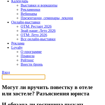
Календарь
Выставки и воркшопы
Рекламники
Вебинары
Презентации, семинары, лекции
Онлайн-выставки
OTM: Рестарт 2026
Знай наше: Лето 2026
OTM: Лето 2026
Все онлайн-выставки
Реклама
Loyalty
О программе
Правила
Рейтинг
Внести бронь
Вход
Могут ли вручить повестку в отеле
или хостеле? Разъяснения юриста
И обязана ли гостиница пускать