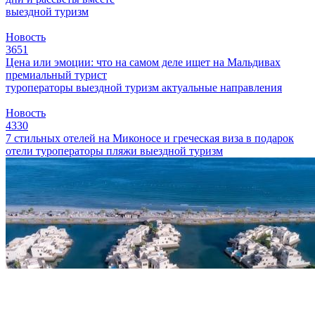
выездной туризм
Новость
3651
Цена или эмоции: что на самом деле ищет на Мальдивах
премиальный турист
туроператоры
выездной туризм
актуальные направления
Новость
4330
7 стильных отелей на Миконосе и греческая виза в подарок
отели
туроператоры
пляжи
выездной туризм