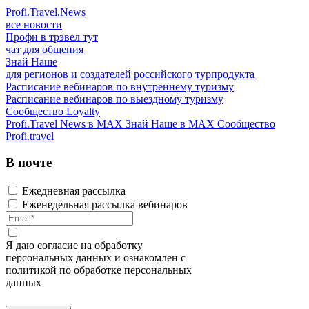
Profi.Travel.News
все новости
Профи в трэвел тут
чат для общения
Знай Наше
для регионов и создателей российского турпродукта
Расписание вебинаров по внутреннему туризму
Расписание вебинаров по выездному туризму
Сообщество Loyalty
Profi.Travel News в MAX
Знай Наше в MAX
Сообщество
Profi.travel
В почте
Ежедневная рассылка
Еженедельная рассылка вебинаров
Я даю
согласие
на обработку
персональных данных и ознакомлен с
политикой
по обработке персональных
данных