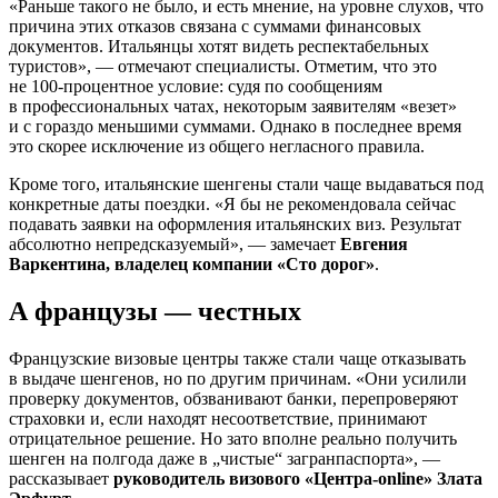
«Раньше такого не было, и есть мнение, на уровне слухов, что
причина этих отказов связана с суммами финансовых
документов. Итальянцы хотят видеть респектабельных
туристов», — отмечают специалисты. Отметим, что это
не
100-процентное
условие: судя по сообщениям
в профессиональных чатах, некоторым заявителям «везет»
и с гораздо меньшими суммами. Однако в последнее время
это скорее исключение из общего негласного правила.
Кроме того, итальянские шенгены стали чаще выдаваться под
конкретные даты поездки. «Я бы не рекомендовала сейчас
подавать заявки на оформления итальянских виз. Результат
абсолютно непредсказуемый», — замечает
Евгения
Варкентина, владелец компании «Сто дорог»
.
А французы — честных
Французские визовые центры также стали чаще отказывать
в выдаче шенгенов, но по другим причинам. «Они усилили
проверку документов, обзванивают банки, перепроверяют
страховки и, если находят несоответствие, принимают
отрицательное решение. Но зато вполне реально получить
шенген на полгода даже в „чистые“ загранпаспорта», —
рассказывает
руководитель визового «Центра-online» Злата