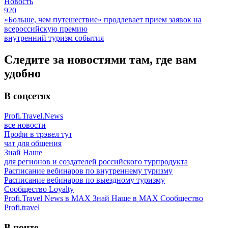
Новость
920
«Больше, чем путешествие» продлевает прием заявок на
всероссийскую премию
внутренний туризм
события
Следите за новостями там, где вам
удобно
В соцсетях
Profi.Travel.News
все новости
Профи в трэвел тут
чат для общения
Знай Наше
для регионов и создателей российского турпродукта
Расписание вебинаров по внутреннему туризму
Расписание вебинаров по выездному туризму
Сообщество Loyalty
Profi.Travel News в MAX
Знай Наше в MAX
Сообщество
Profi.travel
В почте