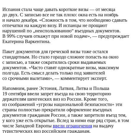
Испания стала чаще давать короткие визы — от месяца
до двух. С записью все не так плохо: окна есть на ноябрь
и начало декабря. «Сложность в том, что необходимо сдавать
отпечатки на каждую визу. И испанцы не прощают
нарушений по „неиспользованию“ въездных документов.
В 99% случаев откажут при новой подаче», — предупреждает
Екатерина Варкентина.
Пакет документов для греческой визы тоже остался
стандартным. Но стало гораздо сложнее попасть на окно
с записью, а также сократились сроки выдаваемых
документов. «Часто ставят однократные визы, максимум
полгода. Есть смысл делать только под заявителей
со срочными вылетами», — комментирует эксперт.
Напомним, ранее Эстония, Латвия, Литва и Польша
19 сентября ввели запрет въезда на свою территорию
держателям шенгенских виз из России. Кроме того,
из соображений «угрозы национальной безопасности» эти
страны полностью прекратили оформление въездных
документов гражданам России, а также запретили въезд тем,
у кого уже есть открытые. Вслед за ними еще ряд стран, в том
числе Западной Европы
ввели ограничения
на выдачу
туристических виз российским гражданам.