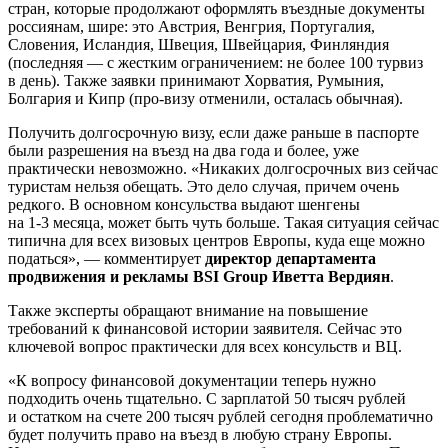
стран, которые продолжают оформлять въездные документы
россиянам, шире: это Австрия, Венгрия, Португалия,
Словения, Исландия, Швеция, Швейцария, Финляндия
(последняя — с жестким ограничением: не более 100 турвиз
в день). Также заявки принимают Хорватия, Румыния,
Болгария и Кипр (про-визу отменили, осталась обычная).
Получить долгосрочную визу, если даже раньше в паспорте
были разрешения на въезд на два года и более, уже
практически невозможно. «Никаких долгосрочных виз сейчас
туристам нельзя обещать. Это дело случая, причем очень
редкого. В основном консульства выдают шенгены
на
1-3 месяца,
может быть чуть больше. Такая ситуация сейчас
типична для всех визовых центров Европы, куда еще можно
податься», — комментирует
директор департамента
продвижения и рекламы BSI Group Иветта Вердиян
.
Также эксперты обращают внимание на повышение
требований к финансовой истории заявителя. Сейчас это
ключевой вопрос практически для всех консульств и ВЦ.
«К вопросу финансовой документации теперь нужно
подходить очень тщательно. С зарплатой 50 тысяч рублей
и остатком на счете 200 тысяч рублей сегодня проблематично
будет получить право на въезд в любую страну Европы.