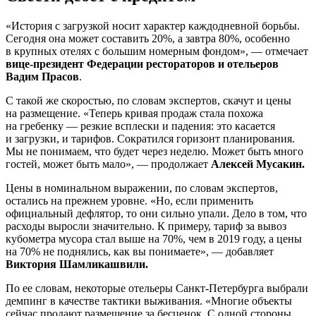
«История с загрузкой носит характер каждодневной борьбы.
Сегодня она может составить 20%, а завтра 80%, особенно
в крупных отелях с большим номерным фондом», — отмечает
вице-президент Федерации рестораторов и отельеров
Вадим Прасов
.
С такой же скоростью, по словам экспертов, скачут и цены
на размещение. «Теперь кривая продаж стала похожа
на гребенку — резкие всплески и падения: это касается
и загрузки, и тарифов. Сократился горизонт планирования.
Мы не понимаем, что будет через неделю. Может быть много
гостей, может быть мало», — продолжает
Алексей Мусакин.
Цены в номинальном выражении, по словам экспертов,
остались на прежнем уровне. «Но, если применить
официальный дефлятор, то они сильно упали. Дело в том, что
расходы выросли значительно. К примеру, тариф за вывоз
кубометра мусора стал выше на 70%, чем в 2019 году, а цены
на 70% не поднялись, как вы понимаете», — добавляет
Виктория Шамликашвили.
По ее словам, некоторые отельеры Санкт-Петербурга выбрали
демпинг в качестве тактики выживания. «Многие объекты
сейчас продают размещение за бесценок. С одной стороны,