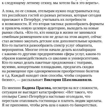
к следующему летнему сезону, мы хотели бы в это верить».
А пока, по ее словам, отельерам нужно подстраиваться под
тех российских гостей из разных регионах, которые сегодня
приезжают в Петербург, учитывать их потребности
и возможности. И это вторая тактика: разнообразить форматы
и привлечь новую целевую аудиторию, выходить на новые
рынки сбыта. «Кто-то, кто никогда в жизни не занимался
семейным размещением или не делал на этом акцент, сейчас
стал активно закупать детские или дополнительные кровати.
Кто-то пытается разнообразить спектр услуг общепита,
мероприятия. Многие отели начали делать коллаборации
с какими-то другими предприятиями сферы услуг, каким-то
образом взаимодействовать со школами и университетами.
Кто-то начал делать пакетные предложения с театрами,
музеями, концертными площадками, предлагать скидки
на размещение при одновременном приобретении билетов
и т.д. Каждый находит свои способы, чтобы сохранить
бизнес», — рассказывает
Виктория Шамликашвили.
По мнению
Вадима Прасова,
несмотря на все сложности,
ситуация не выглядит катастрофично: «Нет такого, что
отельеры Санкт-Петербурга настолько оголодали, что
перестали отапливать гостиницы и платить людям зарплаты.
Я не припомню, чтобы речь шла о каких-то банкротствах.