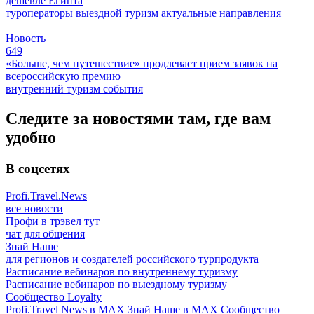
дешевле Египта
туроператоры
выездной туризм
актуальные направления
Новость
649
«Больше, чем путешествие» продлевает прием заявок на
всероссийскую премию
внутренний туризм
события
Следите за новостями там, где вам
удобно
В соцсетях
Profi.Travel.News
все новости
Профи в трэвел тут
чат для общения
Знай Наше
для регионов и создателей российского турпродукта
Расписание вебинаров по внутреннему туризму
Расписание вебинаров по выездному туризму
Сообщество Loyalty
Profi.Travel News в MAX
Знай Наше в MAX
Сообщество