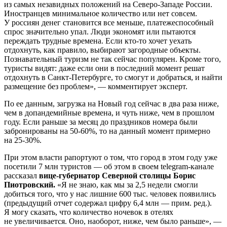
из самых незавидных положений на Северо-Западе России.
Иностранцев минимальное количество или нет совсем.
У россиян денег становится все меньше, платежеспособный
спрос значительно упал. Люди экономят или пытаются
переждать трудные времена. Если кто-то хочет уехать
отдохнуть, как правило, выбирают загородные объекты.
Познавательный туризм не так сейчас популярен. Кроме того,
туристы видят: даже если они в последний момент решат
отдохнуть в Санкт-Петербурге, то смогут и добраться, и найти
размещение без проблем», — комментирует эксперт.
По ее данным, загрузка на Новый год сейчас в два раза ниже,
чем в допандемийные времена, и чуть ниже, чем в прошлом
году. Если раньше за месяц до праздников номера были
забронированы на
50-60%,
то на данный момент примерно
на
25-30%.
При этом власти рапортуют о том, что город в этом году уже
посетили 7 млн туристов — об этом в своем telegram-канале
рассказал
вице-губернатор Северной столицы Борис
Пиотровский.
«Я не знаю, как мы за 2,5 недели смогли
добиться того, что у нас лишние 600 тыс. человек появились
(предыдущий отчет содержал цифру 6,4 млн — прим. ред.).
Я могу сказать, что количество ночевок в отелях
не увеличивается. Оно, наоборот, ниже, чем было раньше», —