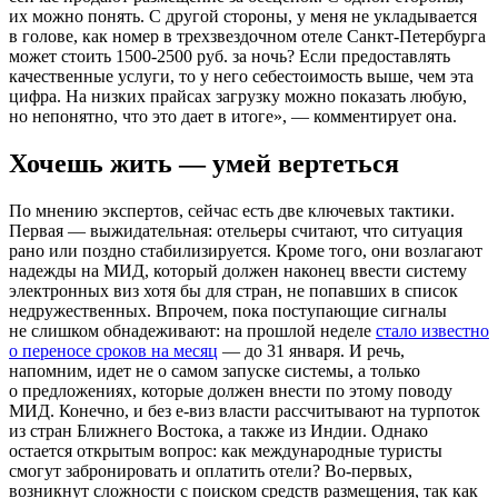
их можно понять. С другой стороны, у меня не укладывается
в голове, как номер в трехзвездочном отеле Санкт-Петербурга
может стоить
1500-2500
руб. за ночь? Если предоставлять
качественные услуги, то у него себестоимость выше, чем эта
цифра. На низких прайсах загрузку можно показать любую,
но непонятно, что это дает в итоге», — комментирует она.
Хочешь жить — умей вертеться
По мнению экспертов, сейчас есть две ключевых тактики.
Первая — выжидательная: отельеры считают, что ситуация
рано или поздно стабилизируется. Кроме того, они возлагают
надежды на МИД, который должен наконец ввести систему
электронных виз хотя бы для стран, не попавших в список
недружественных. Впрочем, пока поступающие сигналы
не слишком обнадеживают: на прошлой неделе
стало известно
о переносе сроков на месяц
— до 31 января. И речь,
напомним, идет не о самом запуске системы, а только
о предложениях, которые должен внести по этому поводу
МИД. Конечно, и без е-виз власти рассчитывают на турпоток
из стран Ближнего Востока, а также из Индии. Однако
остается открытым вопрос: как международные туристы
смогут забронировать и оплатить отели? Во-первых,
возникнут сложности с поиском средств размещения, так как