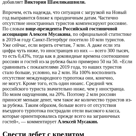
добавляет
Виктория Шамликашвили.
Впрочем, есть надежда, что ситуация с загрузкой на Новый
год выправится ближе к праздничным датам. Частично
отсутствие иностранных туристов компенсируют россияне.
По словам
вице-президента Российской гостиничной
ассоциации Алексея Мусакина
, по официальной статистике
в
2019-м
году Санкт-Петербург посетило 10 млн туристов.
Уже сейчас, если верить отчетам, 7 млн. А даже если эта
цифра чуть ниже, то иностранцев из них — всего 300 тысяч,
то есть 0,43%, тогда как в доковидные времена соотношение
россиян и гостей из-за рубежа было примерно 50 на 50. «Если
сравнивать с показателями 2019 года, то наших туристов
стало больше, условно, на 2 млн. На 100% восполнить
отсутствие международного турпотока они, конечно,
не могут. Кроме того, есть один нюанс. Средний чек
российского туриста значительно ниже, чем у иностранца.
По моим ощущениям, на 20%. Поэтому 2 млн россиян
приносят меньше денег, чем такое же количество туристов из-
за рубежа. Таким образом, больше всего от отсутствия
въездного турпотока пострадали отели высокого класса,
которые ориентировались прежде всего на заграничных
гостей», — комментирует
Алексей Мусакин.
Свести дебет с кредитом