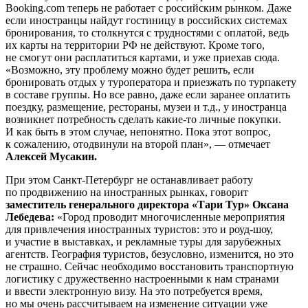
Booking.com теперь не работает с российским рынком. Даже
если иностранцы найдут гостиницу в российских системах
бронирования, то столкнутся с трудностями с оплатой, ведь
их карты на территории РФ не действуют. Кроме того,
не смогут они расплатиться картами, и уже приехав сюда.
«Возможно, эту проблему можно будет решить, если
бронировать отдых у туроператора и приезжать по турпакету
в составе группы. Но все равно, даже если заранее оплатить
поездку, размещение, рестораны, музеи и т.д., у иностранца
возникнет потребность сделать какие-то личные покупки.
И как быть в этом случае, непонятно. Пока этот вопрос,
к сожалению, отодвинули на второй план», — отмечает
Алексей Мусакин.
При этом Санкт-Петербург не останавливает работу
по продвижению на иностранных рынках, говорит
заместитель генерального директора «Тари Тур» Оксана
Лебедева:
«Город проводит многочисленные мероприятия
для привлечения иностранных туристов: это и роуд-шоу,
и участие в выставках, и рекламные туры для зарубежных
агентств. География туристов, безусловно, изменится, но это
не страшно. Сейчас необходимо восстановить транспортную
логистику с дружественно настроенными к нам странами
и ввести электронную визу. На это потребуется время,
но мы очень рассчитываем на изменение ситуации уже