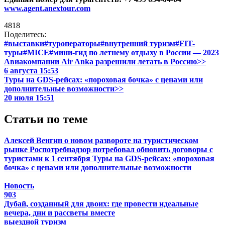
www.agent.anextour.com
4818
Поделитесь:
#выставки
#туроператоры
#внутренний туризм
#FIT-
туры
#MICE
#мини-гид по летнему отдыху в России — 2023
Авиакомпании Air Anka разрешили летать в Россию>>
6 августа 15:53
Туры на GDS-рейсах: «пороховая бочка» с ценами или
дополнительные возможности>>
20 июля 15:51
Статьи по теме
Алексей Венгин о новом развороте на туристическом
рынке
Роспотребнадзор потребовал обновить договоры с
туристами к 1 сентября
Туры на GDS-рейсах: «пороховая
бочка» с ценами или дополнительные возможности
Новость
903
Дубай, созданный для двоих: где провести идеальные
вечера, дни и рассветы вместе
выездной туризм