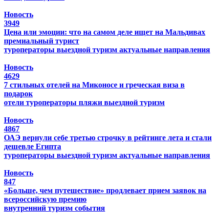
Новость
3949
Цена или эмоции: что на самом деле ищет на Мальдивах
премиальный турист
туроператоры
выездной туризм
актуальные направления
Новость
4629
7 стильных отелей на Миконосе и греческая виза в
подарок
отели
туроператоры
пляжи
выездной туризм
Новость
4867
ОАЭ вернули себе третью строчку в рейтинге лета и стали
дешевле Египта
туроператоры
выездной туризм
актуальные направления
Новость
847
«Больше, чем путешествие» продлевает прием заявок на
всероссийскую премию
внутренний туризм
события