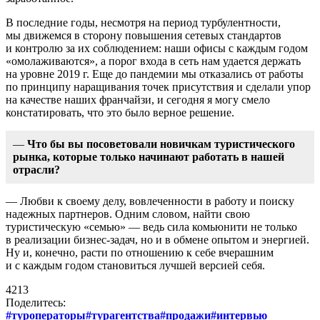
В последние годы, несмотря на период турбулентности,
мы движемся в сторону повышения сетевых стандартов
и контролю за их соблюдением: наши офисы с каждым годом
«омолаживаются», а порог входа в сеть нам удается держать
на уровне 2019 г. Еще до пандемии мы отказались от работы
по принципу наращивания точек присутствия и сделали упор
на качестве наших франчайзи, и сегодня я могу смело
констатировать, что это было верное решение.
—
Что бы вы посоветовали новичкам туристического
рынка, которые только начинают работать в нашей
отрасли?
— Любви к своему делу, вовлеченности в работу и поиску
надежных партнеров. Одним словом, найти свою
туристическую «семью» — ведь сила комьюнити не только
в реализации бизнес-задач, но и в обмене опытом и энергией.
Ну и, конечно, расти по отношению к себе вчерашним
и с каждым годом становиться лучшей версией себя.
4213
Поделитесь:
#туроператоры
#турагентства
#продажи
#интервью