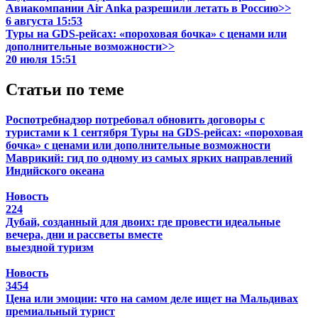
Авиакомпании Air Anka разрешили летать в Россию>>
6 августа 15:53
Туры на GDS-рейсах: «пороховая бочка» с ценами или
дополнительные возможности>>
20 июля 15:51
Статьи по теме
Роспотребнадзор потребовал обновить договоры с
туристами к 1 сентября
Туры на GDS-рейсах: «пороховая
бочка» с ценами или дополнительные возможности
Маврикий: гид по одному из самых ярких направлений
Индийского океана
Новость
224
Дубай, созданный для двоих: где провести идеальные
вечера, дни и рассветы вместе
выездной туризм
Новость
3454
Цена или эмоции: что на самом деле ищет на Мальдивах
премиальный турист