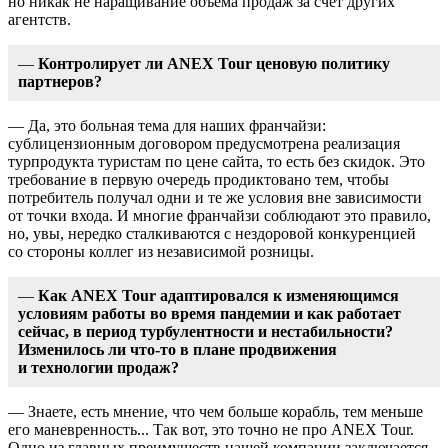
но никак не наращивание объема продаж за счет других
агентств.
—
Контролирует ли ANEX Tour ценовую политику
партнеров?
— Да, это больная тема для наших франчайзи:
сублицензионным договором предусмотрена реализация
турпродукта туристам по цене сайта, то есть без скидок. Это
требование в первую очередь продиктовано тем, чтобы
потребитель получал одни и те же условия вне зависимости
от точки входа. И многие франчайзи соблюдают это правило,
но, увы, нередко сталкиваются с нездоровой конкуренцией
со стороны коллег из независимой розницы.
—
Как ANEX Tour адаптировался к изменяющимся
условиям работы во время пандемии и как работает
сейчас, в период турбулентности и нестабильности?
Изменилось ли что-то в плане продвижения
и технологии продаж?
— Знаете, есть мнение, что чем больше корабль, тем меньше
его маневренность... Так вот, это точно не про ANEX Tour.
Одно из главных преимуществ нашей компании заключается