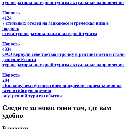
туроператоры
выездной туризм
актуальные направления
Новость
4124
7 стильных отелей на Миконосе и греческая виза в
подарок
отели
туроператоры
пляжи
выездной туризм
Новость
4334
ОАЭ вернули себе третью строчку в рейтинге лета и стали
дешевле Египта
туроператоры
выездной туризм
актуальные направления
Новость
284
«Больше, чем путешествие» продлевает прием заявок на
всероссийскую премию
внутренний туризм
события
Следите за новостями там, где вам
удобно
В соцсетях