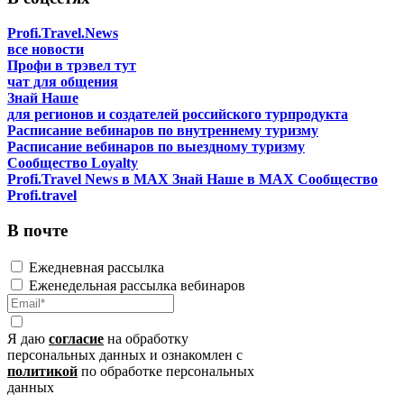
Profi.Travel.News
все новости
Профи в трэвел тут
чат для общения
Знай Наше
для регионов и создателей российского турпродукта
Расписание вебинаров по внутреннему туризму
Расписание вебинаров по выездному туризму
Сообщество Loyalty
Profi.Travel News в MAX
Знай Наше в MAX
Сообщество
Profi.travel
В почте
Ежедневная рассылка
Еженедельная рассылка вебинаров
Я даю
согласие
на обработку
персональных данных и ознакомлен с
политикой
по обработке персональных
данных