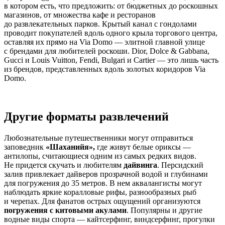
в котором есть, что предложить: от бюджетных до роскошных
магазинов, от множества кафе и ресторанов
до развлекательных парков. Крытый канал с гондолами
проводит покупателей вдоль одного крыла торгового центра,
оставляя их прямо на Via Domo — элитной главной улице
с брендами для любителей роскоши. Dior, Dolce & Gabbana,
Gucci и Louis Vuitton, Fendi, Bulgari и Cartier — это лишь часть
из брендов, представленных вдоль золотых коридоров Via
Domo.
Другие форматы развлечений
Любознательные путешественники могут отправиться
заповедник
«Шаханийя»,
где живут белые ориксы —
антилопы, считающиеся одним из самых редких видов.
Не придется скучать и любителям
дайвинга
. Персидский
залив привлекает дайверов прозрачной водой и глубинами
для погружения до 35 метров. В нем аквалангисты могут
наблюдать яркие коралловые рифы, разнообразных рыб
и черепах. Для фанатов острых ощущений организуются
погружения с китовыми акулами
. Популярны и другие
водные виды спорта — кайтсерфинг, виндсерфинг, прогулки