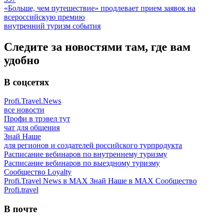
«Больше, чем путешествие» продлевает прием заявок на
всероссийскую премию
внутренний туризм
события
Следите за новостями там, где вам
удобно
В соцсетях
Profi.Travel.News
все новости
Профи в трэвел тут
чат для общения
Знай Наше
для регионов и создателей российского турпродукта
Расписание вебинаров по внутреннему туризму
Расписание вебинаров по выездному туризму
Сообщество Loyalty
Profi.Travel News в MAX
Знай Наше в MAX
Сообщество
Profi.travel
В почте