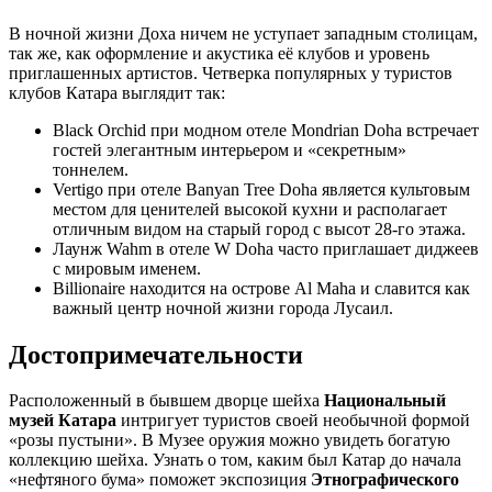
В ночной жизни Доха ничем не уступает западным столицам,
так же, как оформление и акустика её клубов и уровень
приглашенных артистов. Четверка популярных у туристов
клубов Катара выглядит так:
Black Orchid при модном отеле Mondrian Doha встречает
гостей элегантным интерьером и «секретным»
тоннелем.
Vertigo при отеле Banyan Tree Doha является культовым
местом для ценителей высокой кухни и располагает
отличным видом на старый город с высот
28-го
этажа.
Лаунж Wahm в отеле W Doha часто приглашает диджеев
с мировым именем.
Billionaire находится на острове Al Maha и славится как
важный центр ночной жизни города Лусаил.
Достопримечательности
Расположенный в бывшем дворце шейха
Национальный
музей Катара
интригует туристов своей необычной формой
«розы пустыни». В Музее оружия можно увидеть богатую
коллекцию шейха. Узнать о том, каким был Катар до начала
«нефтяного бума» поможет экспозиция
Этнографического