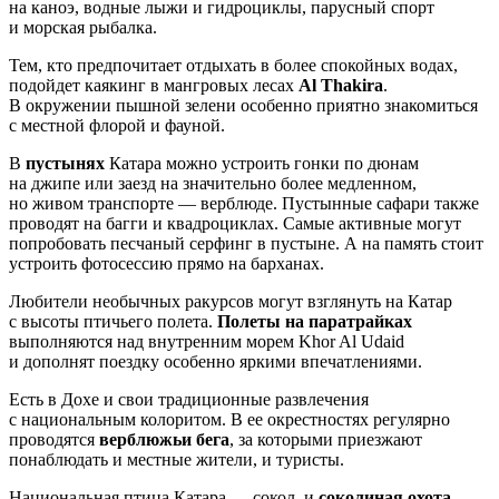
на каноэ, водные лыжи и гидроциклы, парусный спорт
и морская рыбалка.
Тем, кто предпочитает отдыхать в более спокойных водах,
подойдет каякинг в мангровых лесах
Al Thakira
.
В окружении пышной зелени особенно приятно знакомиться
с местной флорой и фауной.
В
пустынях
Катара можно устроить гонки по дюнам
на джипе или заезд на значительно более медленном,
но живом транспорте — верблюде. Пустынные сафари также
проводят на багги и квадроциклах. Самые активные могут
попробовать песчаный серфинг в пустыне. А на память стоит
устроить фотосессию прямо на барханах.
Любители необычных ракурсов могут взглянуть на Катар
с высоты птичьего полета.
Полеты на паратрайках
выполняются над внутренним морем Khor Al Udaid
и дополнят поездку особенно яркими впечатлениями.
Есть в Дохе и свои традиционные развлечения
с национальным колоритом. В ее окрестностях регулярно
проводятся
верблюжьи бега
, за которыми приезжают
понаблюдать и местные жители, и туристы.
Национальная птица Катара — сокол, и
соколиная охота