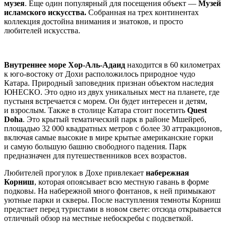
музея
. Еще один популярный для посещения объект —
Музей
исламского искусства.
Собранная на трех континентах
коллекция достойна внимания и знатоков, и просто
любителей искусства.
Внутреннее море Хор-Аль-Адаид
находится в 60 километрах
к юго-востоку от Дохи расположилось природное чудо
Катара. Природный заповедник признан объектом наследия
ЮНЕСКО. Это одно из двух уникальных мест на планете, где
пустыня встречается с морем. Он будет интересен и детям,
и взрослым. Также в столице Катара стоит посетить
Quest
Doha
. Это крытый тематический парк в районе Мшейреб,
площадью 32 000 квадратных метров с более 30 аттракционов,
включая самые высокие в мире крытые американские горки
и самую большую башню свободного падения. Парк
предназначен для путешественников всех возрастов.
Любителей прогулок в Дохе привлекает
набережная
Корниш
, которая опоясывает всю местную гавань в форме
подковы. На набережной много фонтанов, к ней примыкают
уютные парки и скверы. После наступления темноты Корниш
предстает перед туристами в новом свете: отсюда открывается
отличный обзор на местные небоскребы с подсветкой.