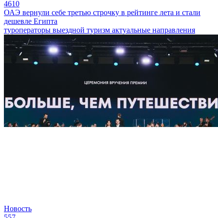
4610
ОАЭ вернули себе третью строчку в рейтинге лета и стали
дешевле Египта
туроператоры
выездной туризм
актуальные направления
Новость
557