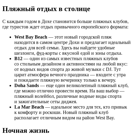
Пляжный отдых в столице
С каждым годом в Дохе становится больше пляжных клубов,
где туристов ждет отдых привычного европейского формата:
West Bay Beach
— этот новый городской пляж
находится в самом центре Дохи и предлагает идеальный
отдых для всей семьи. Здесь вы найдете удобные
шезлонги, фуд-корты с вкусной едой и зоны отдыха.
B12
— один из самых известных пляжных клубов
со стильным дизайном и активностями на любой вкус:
от водных видов спорта до живой музыки с DJ. Тут
царит атмосфера вечного праздника — входите с утра
и покидаете пляжную вечеринку только к вечеру.
Doha Sands
— еще один великолепный пляжный клуб,
где можно отлично провести время. На ваш выбор —
пляжный волейбол, различные водные виды спорта
и зажигательные сеты диджея.
La Mar Beach
— идеальное место для тех, кто привык
к комфорту и роскоши. Новый пляжный клуб
располагает отличным видом на район West Bay.
Ночная жизнь