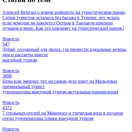
Алексей Венгин о новом развороте на туристическом рынке
Сотни туристов остались без багажа в Турции: что делать,
если чемодан не прилетел
Остров в Таиланде признан
лучшим в мире. Как это повлияет на туристический рынок?
Новость
547
Дубай, созданный для двоих: где провести идеальные вечера,
дни и рассветы вместе
выездной туризм
Новость
3698
Цена или эмоции: что на самом деле ищет на Мальдивах
премиальный турист
туроператоры
выездной туризм
актуальные направления
Новость
4372
7 стильных отелей на Миконосе и греческая виза в подарок
отели
туроператоры
пляжи
выездной туризм
Новость