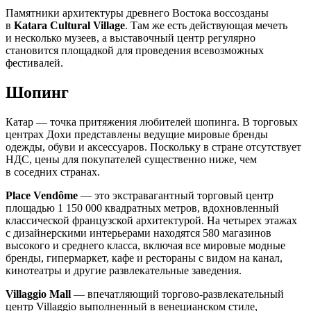
Памятники архитектуры древнего Востока воссозданы
в
Katara Cultural Village
. Там же есть действующая мечеть
и несколько музеев, а выставочный центр регулярно
становится площадкой для проведения всевозможных
фестивалей.
Шопинг
Катар — точка притяжения любителей шопинга. В торговых
центрах Дохи представлены ведущие мировые бренды
одежды, обуви и аксессуаров. Поскольку в стране отсутствует
НДС, цены для покупателей существенно ниже, чем
в соседних странах.
Place Vendôme
— это экстравагантный торговый центр
площадью 1 150 000 квадратных метров, вдохновленный
классической французской архитектурой. На четырех этажах
с дизайнерскими интерьерами находятся 580 магазинов
высокого и среднего класса, включая все мировые модные
бренды, гипермаркет, кафе и рестораны с видом на канал,
кинотеатры и другие развлекательные заведения.
Villaggio Mall
— впечатляющий торгово-развлекательный
центр Villaggio выполненный в венецианском стиле,