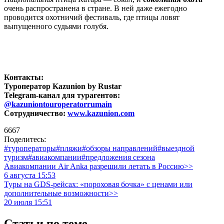
очень распространена в стране. В ней даже ежегодно
проводится охотничий фестиваль, где птицы ловят
выпущенного судьями голубя.
Контакты:
Туроператор Kazunion by Rustar
Telegram-канал для турагентов:
@kazuniontouroperatorrumain
Сотрудничество:
www.kazunion.com
6667
Поделитесь:
#туроператоры
#пляжи
#обзоры направлений
#выездной
туризм
#авиакомпании
#предложения сезона
Авиакомпании Air Anka разрешили летать в Россию>>
6 августа 15:53
Туры на GDS-рейсах: «пороховая бочка» с ценами или
дополнительные возможности>>
20 июля 15:51
Статьи по теме