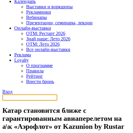
Календарь
Выставки и воркшопы
Рекламники
Вебинары
Презентации, семинары, лекции
Онлайн-выставки
OTM: Рестарт 2026
Знай наше: Лето 2026
OTM: Лето 2026
Все онлайн-выставки
Реклама
Loyalty
О программе
Правила
Рейтинг
Внести бронь
Вход
Катар становится ближе с
гарантированным авиаперелетом на
а\к «Аэрофлот» от Kazunion by Rustar