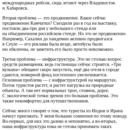
международных рейсов, сюда летают через Владивосток
и Хабаровск.
Вторая проблема — это продвижение. Какое сейчас
продвижение Камчатки? Съездили раз в год на выставку,
постояли два-три дня у небольшого стенда или
на объединенном российском стенде. Но это не продвижение.
Например, Сахалин до пандемии активно продвигался
в Сеуле — его реклама была везде, автобусы были
ею обклеены, не заметить его было просто невозможно.
Третья проблема — инфраструктура. Это не столько вопрос
средств размещения, ведь гостиницы сейчас строятся. «Три
вулкана» обещают скоро запустить, ещё два отеля в городе
сдаются, номерной фонд постепенно увеличивается.
Основная проблема — с инфраструктурой на маршрутах.
Поток туристов растет, и растет нагрузка на природные
объекты. А там нет нормальных троп, стоянок, дорог.
С экологической точки зрения это большая проблема. Это
также некомфортно для путешественников.
Сейчас много говорят о том, что туристы из Индии и Ирана
начнут приезжать. У меня большие сомнения по этому поводу.
Во-первых, для них это далеко и непонятно, а во-вторых,
наша инфраструктура пока не готова принимать таких