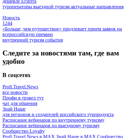
дешевле Египта
туроператоры
выездной туризм
актуальные направления
Новость
1244
«Больше, чем путешествие» продлевает прием заявок на
всероссийскую премию
внутренний туризм
события
Следите за новостями там, где вам
удобно
В соцсетях
Profi.Travel.News
все новости
Профи в трэвел тут
чат для общения
Знай Наше
для регионов и создателей российского турпродукта
Расписание вебинаров по внутреннему туризму
Расписание вебинаров по выездному туризму
Сообщество Loyalty
Profi.Travel News в MAX
Знай Наше в MAX
Сообщество