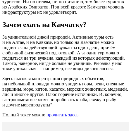
туристов. Ни по отелям, ни по питанию, тем более туристов
из Арабских Эмиратов. При всей красоте Камчатки уровень
инфраструктуры их не удовлетворит.
Зачем ехать на Камчатку?
За удивительной дикой природой. Активные туры есть
и на Алтае, и на Кавказе, но только на Камчатке можно
подняться на действующий вулкан за один день, причём
с обычной физической подготовкой. А за один тур можно
подняться на три вулкана, каждый из которых действующий.
Такого, наверное, нигде больше не увидишь. Рыбалка у нас
тоже уникальная — например, все виды дикого лосося.
Здесь высокая концентрация природных объектов,
на небольшой площади можно увидеть горы, реки, снежные
вершины, море, китов, касаток, морских животных, медведей,
лис и многое другое. Плюс горячие источники. И, конечно,
гастрономия: все хотят попробовать краба, свежую рыбу
и другие морепродукты".
Полный текст можно
прочитать здесь
.