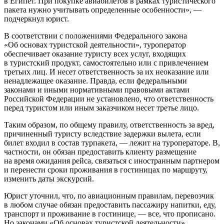
в Египет. При покупке авиабилетов в рамках туристического
пакета нужно учитывать определенные особенности», —
подчеркнул юрист.
В соответствии с положениями Федерального закона
«Об основах туристской деятельности», туроператор
обеспечивает оказание туристу всех услуг, входящих
в туристский продукт, самостоятельно или с привлечением
третьих лиц. И несет ответственность за их неоказание или
ненадлежащее оказание. Правда, если федеральными
законами и иными нормативными правовыми актами
Российской Федерации не установлено, что ответственность
перед туристом или иным заказчиком несет третье лицо.
Таким образом, по общему правилу, ответственность за вред,
причиненный туристу вследствие задержки вылета, если
билет входил в состав турпакета, — лежит на туроператоре. В,
частности, он обязан предоставить клиенту размещение
на время ожидания рейса, связаться с иностранным партнером
и перенести сроки проживания в гостиницах по маршруту,
изменить даты экскурсий.
Юрист уточнил, что, по авиационным правилам, перевозчик
в любом случае обязан предоставить пассажиру напитки, еду,
транспорт и проживание в гостинице, — все, что прописано.
Но законами «Об основах туристской деятельности»