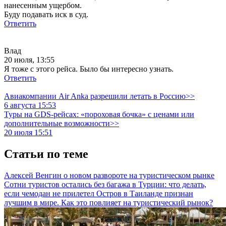
нанесенным ущербом.
Буду подавать иск в суд.
Ответить
Влад
20 июля, 13:55
Я тоже с этого рейса. Было бы интересно узнать.
Ответить
Авиакомпании Air Anka разрешили летать в Россию>>
6 августа 15:53
Туры на GDS-рейсах: «пороховая бочка» с ценами или
дополнительные возможности>>
20 июля 15:51
Статьи по теме
Алексей Венгин о новом развороте на туристическом рынке
Сотни туристов остались без багажа в Турции: что делать,
если чемодан не прилетел
Остров в Таиланде признан
лучшим в мире. Как это повлияет на туристический рынок?