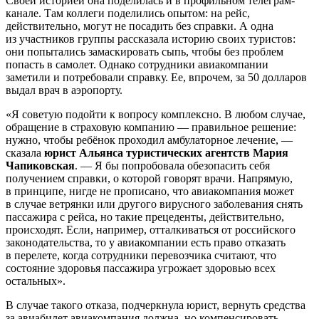
Своей историей она поделилась и в профильном телеграм-
канале. Там коллеги поделились опытом: на рейс,
действительно, могут не посадить без справки. А одна
из участников группы рассказала историю своих туристов:
они попытались замаскировать сыпь, чтобы без проблем
попасть в самолет. Однако сотрудники авиакомпании
заметили и потребовали справку. Ее, впрочем, за 50 долларов
выдал врач в аэропорту.
«Я советую подойти к вопросу комплексно. В любом случае,
обращение в страховую компанию — правильное решение:
нужно, чтобы ребёнок проходил амбулаторное лечение, —
сказала
юрист Альянса туристических агентств Мария
Чапиковская
. — Я бы попробовала обезопасить себя
получением справки, о которой говорят врачи. Напрямую,
в принципе, нигде не прописано, что авиакомпания может
в случае ветрянки или другого вирусного заболевания снять
пассажира с рейса, но такие прецеденты, действительно,
происходят. Если, например, отталкиваться от российского
законодательства, то у авиакомпании есть право отказать
в перелете, когда сотрудники перевозчика считают, что
состояние здоровья пассажира угрожает здоровью всех
остальных».
В случае такого отказа, подчеркнула юрист, вернуть средства
за авиабилет авиакомпания должна, но компенсировать