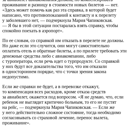
проживание и разницу в стоимости новых билетов — нет.
«Здесь может помочь как раз эта справка, в которой будет
написано, что противопоказаний к контакту и к перелету
у заболевшего нет, — подчеркнула Мария Чапиковская.
— Я бы в этой ситуации постаралась взять справку, чтобы
спокойно поехать в аэропорт».
По ее словам, со справкой им отказать в перелете не должны.
Но даже если это случится, они могут самостоятельно
оплатить отель и обратные билеты, а по прилете требовать эти
денежные средства либо с авиакомпании, либо
с туроператора, если речь идет о турпродукте. Со справкой
у них будут все доказательства того, что им отказали
в одностороннем порядке, что с точки зрения закона
недопустимо.
Если же справки не будет, а в перевозке откажут,
то компенсация всех расходов, кроме отказа средств
за авиабилет, окажется под вопросом. «Я не думаю, что, если
ребенок не выглядит критично больным, то его не пустят
на рейс, — подчеркнула Мария Чапиковская. — Если же
у него действительно сложное состояние, тогда необходимо
согласовывать со страховой лечение, перенос вылета,
проживание».