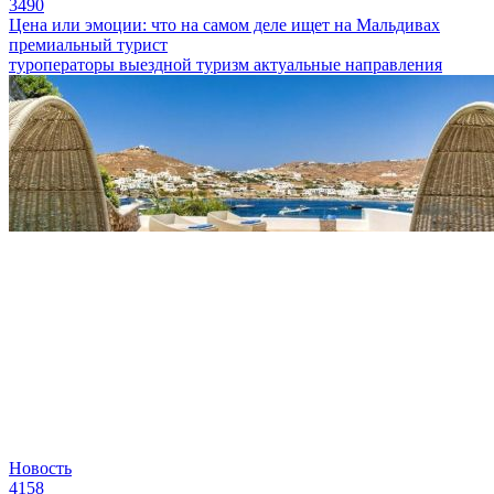
3490
Цена или эмоции: что на самом деле ищет на Мальдивах
премиальный турист
туроператоры
выездной туризм
актуальные направления
Новость
4158