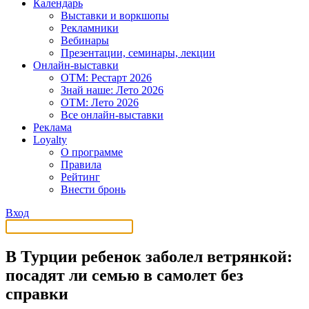
Календарь
Выставки и воркшопы
Рекламники
Вебинары
Презентации, семинары, лекции
Онлайн-выставки
OTM: Рестарт 2026
Знай наше: Лето 2026
OTM: Лето 2026
Все онлайн-выставки
Реклама
Loyalty
О программе
Правила
Рейтинг
Внести бронь
Вход
В Турции ребенок заболел ветрянкой:
посадят ли семью в самолет без
справки