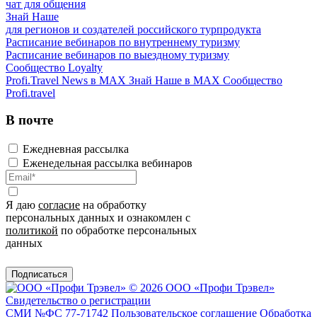
чат для общения
Знай Наше
для регионов и создателей российского турпродукта
Расписание вебинаров по внутреннему туризму
Расписание вебинаров по выездному туризму
Сообщество Loyalty
Profi.Travel News в MAX
Знай Наше в MAX
Сообщество
Profi.travel
В почте
Ежедневная рассылка
Еженедельная рассылка вебинаров
Я даю
согласие
на обработку
персональных данных и ознакомлен с
политикой
по обработке персональных
данных
Подписаться
© 2026 ООО «Профи Трэвeл»
Свидетельство о регистрации
СМИ №ФС 77-71742
Пользовательское соглашение
Обработка