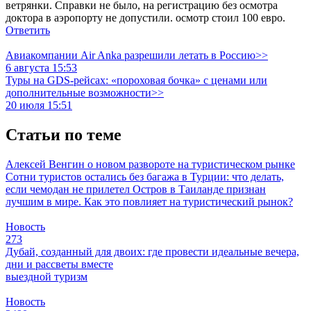
ветрянки. Справки не было, на регистрацию без осмотра
доктора в аэропорту не допустили. осмотр стоил 100 евро.
Ответить
Авиакомпании Air Anka разрешили летать в Россию>>
6 августа 15:53
Туры на GDS-рейсах: «пороховая бочка» с ценами или
дополнительные возможности>>
20 июля 15:51
Статьи по теме
Алексей Венгин о новом развороте на туристическом рынке
Сотни туристов остались без багажа в Турции: что делать,
если чемодан не прилетел
Остров в Таиланде признан
лучшим в мире. Как это повлияет на туристический рынок?
Новость
273
Дубай, созданный для двоих: где провести идеальные вечера,
дни и рассветы вместе
выездной туризм
Новость