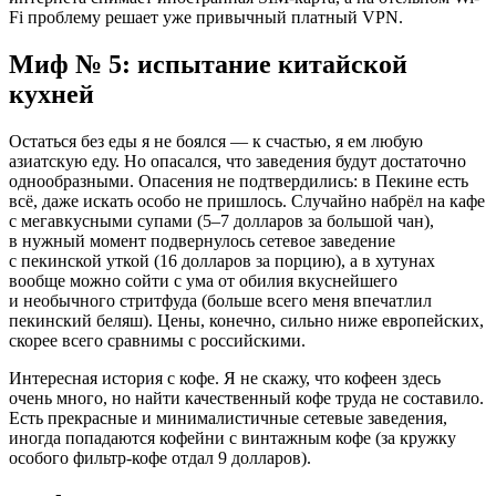
Fi проблему решает уже привычный платный VPN.
Миф № 5: испытание китайской
кухней
Остаться без еды я не боялся — к счастью, я ем любую
азиатскую еду. Но опасался, что заведения будут достаточно
однообразными. Опасения не подтвердились: в Пекине есть
всё, даже искать особо не пришлось. Случайно набрёл на кафе
с мегавкусными супами
(5–7
долларов за большой чан),
в нужный момент подвернулось сетевое заведение
с пекинской уткой (16 долларов за порцию), а в хутунах
вообще можно сойти с ума от обилия вкуснейшего
и необычного стритфуда (больше всего меня впечатлил
пекинский беляш). Цены, конечно, сильно ниже европейских,
скорее всего сравнимы с российскими.
Интересная история с кофе. Я не скажу, что кофеен здесь
очень много, но найти качественный кофе труда не составило.
Есть прекрасные и минималистичные сетевые заведения,
иногда попадаются кофейни с винтажным кофе (за кружку
особого фильтр-кофе отдал 9 долларов).