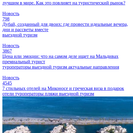
лучшим в мире. Как это повлияет на туристический рынок?
Новость
798
Дубай, созданный для двоих: где провести идеальные вечера,
дни и рассветы вместе
выездной туризм
Новость
3867
Цена или эмоции: что на самом деле ищет на Мальдивах
премиальный турист
туроператоры
выездной туризм
актуальные направления
Новость
4545
7 стильных отелей на Миконосе и греческая виза в подарок
отели
туроператоры
пляжи
выездной туризм