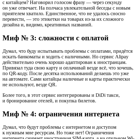
с китайцем? Наговорил голосом фразу — через секунду
он уже отвечает. На полчаса увлекательной беседы с новым
приятелем хватило. Единственное, что не удалось сносно
перевести, — это этикетки на товарах из-за их сложного
дизайна и, видимо, креативных названий.
Миф № 3: сложности с оплатой
Думал, что буду испытывать проблемы с оплатами, придётся
искать банкоматы и ходить с наличными. Но сервис Alipay
действительно очень хорошо адаптирован к иностранцам.
Привязал туда свою карту и оплачивай везде всё, что хочешь,
по QR-коду. После десятка использований делаешь это уже
на автомате. Сами китайцы наличные и карты практически
не используют, везде QR.
Более того, в этот сервис интегрированы и DiDi такси,
и бронирование отелей, и покупка билетов.
Миф № 4: ограничения интернета
Думал, что будут проблемы с интернетом и доступом
к нужным мне ресурсам. Но тоже нет! Ограничения
интернета снимает иностранная SIM-карта, а на отельном Wi-