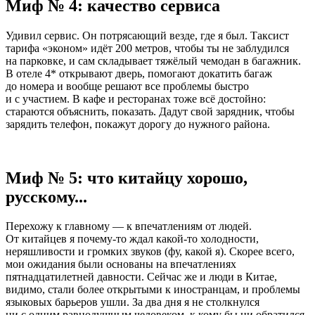
Миф № 4: качество сервиса
Удивил сервис. Он потрясающий везде, где я был. Таксист
тарифа «эконом» идёт 200 метров, чтобы ты не заблудился
на парковке, и сам складывает тяжёлый чемодан в багажник.
В отеле 4* открывают дверь, помогают докатить багаж
до номера и вообще решают все проблемы быстро
и с участием. В кафе и ресторанах тоже всё достойно:
стараются объяснить, показать. Дадут свой зарядник, чтобы
зарядить телефон, покажут дорогу до нужного района.
Миф № 5: что китайцу хорошо,
русскому...
Перехожу к главному — к впечатлениям от людей.
От китайцев я почему-то ждал какой-то холодности,
неряшливости и громких звуков (фу, какой я). Скорее всего,
мои ожидания были основаны на впечатлениях
пятнадцатилетней давности. Сейчас же и люди в Китае,
видимо, стали более открытыми к иностранцам, и проблемы
языковых барьеров ушли. За два дня я не столкнулся
ни с одним равнодушным человеком, к кому бы ни обратился