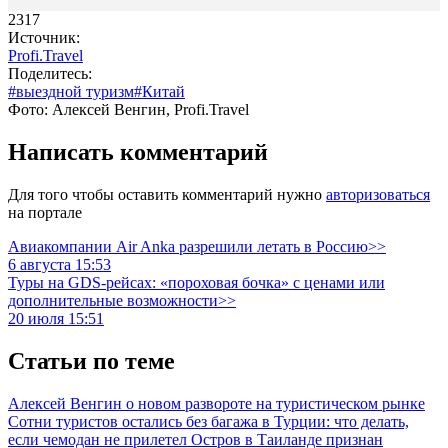
2317
Источник:
Profi.Travel
Поделитесь:
#выездной туризм
#Китай
Фото: Алексей Венгин, Profi.Travel
Написать комментарий
Для того чтобы оставить комментарий нужно
авторизоваться
на портале
Авиакомпании Air Anka разрешили летать в Россию>>
6 августа 15:53
Туры на GDS-рейсах: «пороховая бочка» с ценами или
дополнительные возможности>>
20 июля 15:51
Статьи по теме
Алексей Венгин о новом развороте на туристическом рынке
Сотни туристов остались без багажа в Турции: что делать,
если чемодан не прилетел
Остров в Таиланде признан