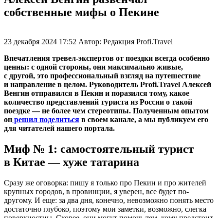
собственные мифы о Пекине
23 декабря 2024 17:52
Автор:
Редакция Profi.Travel
Впечатления тревел-экспертов от поездки всегда особенно
ценны: с одной стороны, они максимально живые,
с другой, это профессиональный взгляд на путешествие
и направление в целом. Руководитель Profi.Travel Алексей
Венгин отправился в Пекин и поразился тому, какое
количество представлений туриста из России о такой
поездке — не более чем стереотипы. Полученным опытом
он
решил поделиться
в своем канале, а мы публикуем его
для читателей нашего портала.
Миф № 1: самостоятельный турист
в Китае — хуже татарина
Сразу же оговорка: пишу я только про Пекин и про жителей
крупных городов, в провинции, я уверен, все будет по-
другому. И еще: за два дня, конечно, невозможно понять место
достаточно глубоко, поэтому мои заметки, возможно, слегка
поверхностны. Скорее, они могут помочь тем, кому предстоит