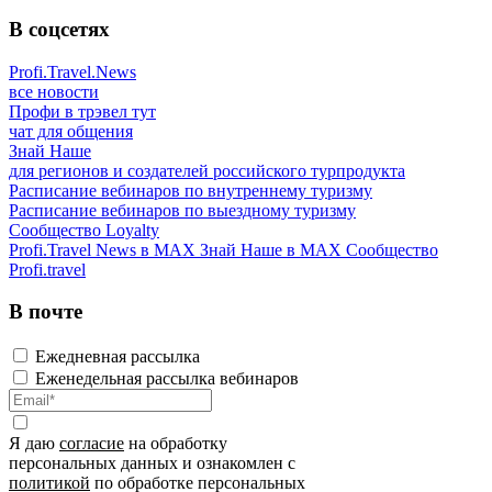
В соцсетях
Profi.Travel.News
все новости
Профи в трэвел тут
чат для общения
Знай Наше
для регионов и создателей российского турпродукта
Расписание вебинаров по внутреннему туризму
Расписание вебинаров по выездному туризму
Сообщество Loyalty
Profi.Travel News в MAX
Знай Наше в MAX
Сообщество
Profi.travel
В почте
Ежедневная рассылка
Еженедельная рассылка вебинаров
Я даю
согласие
на обработку
персональных данных и ознакомлен с
политикой
по обработке персональных