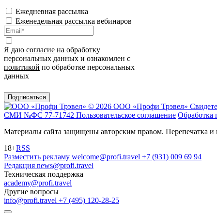
Ежедневная рассылка
Еженедельная рассылка вебинаров
Я даю
согласие
на обработку
персональных данных и ознакомлен с
политикой
по обработке персональных
данных
Подписаться
© 2026 ООО «Профи Трэвeл»
Свидете
СМИ №ФС 77-71742
Пользовательское соглашение
Обработка 
Материалы сайта защищены авторским правом. Перепечатка и 
18+
RSS
Разместить рекламу
welcome@profi.travel
+7 (931) 009 69 94
Редакция
news@profi.travel
Техническая поддержка
academy@profi.travel
Другие вопросы
info@profi.travel
+7 (495) 120-28-25