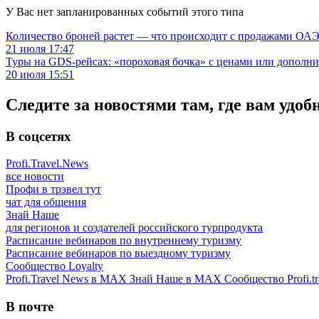
У Вас нет запланированных событий этого типа
Количество броней растет — что происходит с продажами ОАЭ.
21 июля 17:47
Туры на GDS-рейсах: «пороховая бочка» с ценами или дополн
20 июля 15:51
Следите за новостями там, где вам удоб
В соцсетях
Profi.Travel.News
все новости
Профи в трэвел тут
чат для общения
Знай Наше
для регионов и создателей российского турпродукта
Расписание вебинаров по внутреннему туризму
Расписание вебинаров по выездному туризму
Сообщество Loyalty
Profi.Travel News в MAX
Знай Наше в MAX
Сообщество Profi.tr
В почте