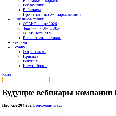
Выставки и воркшопы
Рекламники
Вебинары
Презентации, семинары, лекции
Онлайн-выставки
OTM: Рестарт 2026
Знай наше: Лето 2026
OTM: Лето 2026
Все онлайн-выставки
Реклама
Loyalty
О программе
Правила
Рейтинг
Внести бронь
Вход
Будущие вебинары компании Н
Нас уже 204 252
Присоединиться