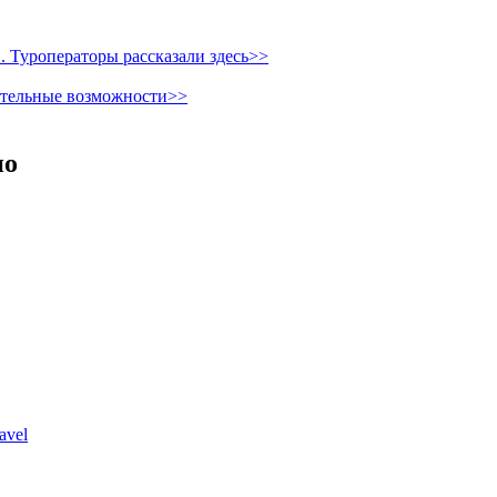
 Туроператоры рассказали здесь>>
ительные возможности>>
но
avel