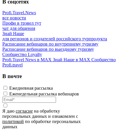
В соцсетях
Profi.Travel.News
все новости
Профи в трэвел тут
чат для общения
Знай Наше
для регионов и создателей российского турпродукта
Расписание вебинаров по внутреннему туризму
Расписание вебинаров по выездному туризму
Сообщество Loyalty
Profi.Travel News в MAX
Знай Наше в MAX
Сообщество
Profi.travel
В почте
Ежедневная рассылка
Еженедельная рассылка вебинаров
Я даю
согласие
на обработку
персональных данных и ознакомлен с
политикой
по обработке персональных
данных