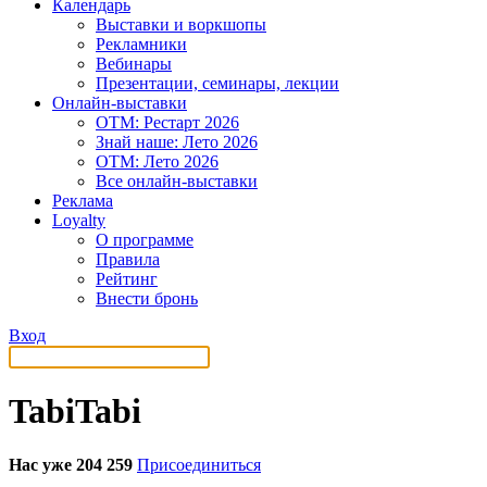
Календарь
Выставки и воркшопы
Рекламники
Вебинары
Презентации, семинары, лекции
Онлайн-выставки
OTM: Рестарт 2026
Знай наше: Лето 2026
OTM: Лето 2026
Все онлайн-выставки
Реклама
Loyalty
О программе
Правила
Рейтинг
Внести бронь
Вход
TabiTabi
Нас уже 204 259
Присоединиться