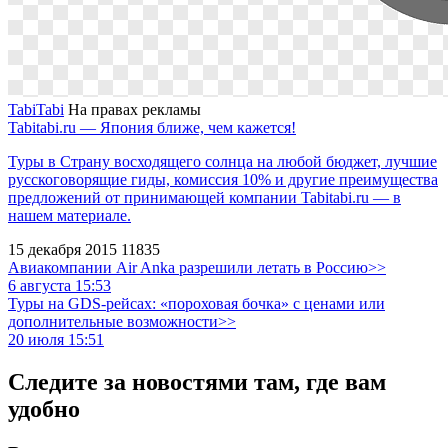
TabiTabi
На правах рекламы
Tabitabi.ru — Япония ближе, чем кажется!
Туры в Страну восходящего солнца на любой бюджет, лучшие
русскоговорящие гиды, комиссия 10% и другие преимущества
предложений от принимающей компании Tabitabi.ru — в
нашем материале.
15 декабря 2015
11835
Авиакомпании Air Anka разрешили летать в Россию>>
6 августа 15:53
Туры на GDS-рейсах: «пороховая бочка» с ценами или
дополнительные возможности>>
20 июля 15:51
Следите за новостями там, где вам
удобно