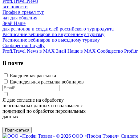
Profi.Travel.News
все новости
Профи в трэвел тут
чат для общения
Знай Наше
для регионов и создателей российского турпродукта
Расписание вебинаров по внутреннему туризму
Расписание вебинаров по выездному туризму
Сообщество Loyalty
Profi.Travel News в MAX
Знай Наше в MAX
Сообщество Profi.tr
В почте
Ежедневная рассылка
Еженедельная рассылка вебинаров
Я даю
согласие
на обработку
персональных данных и ознакомлен с
политикой
по обработке персональных
данных
Подписаться
© 2026 ООО «Профи Трэвeл»
Свидете