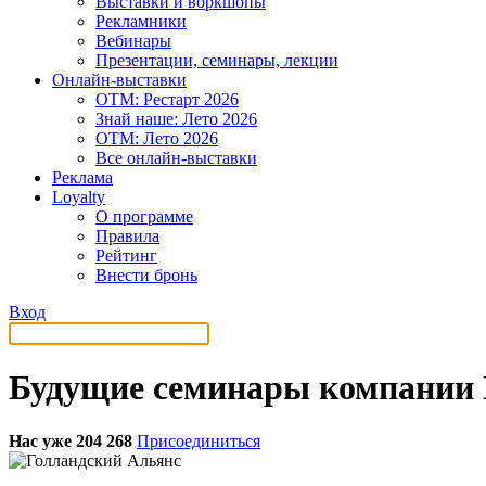
Выставки и воркшопы
Рекламники
Вебинары
Презентации, семинары, лекции
Онлайн-выставки
OTM: Рестарт 2026
Знай наше: Лето 2026
OTM: Лето 2026
Все онлайн-выставки
Реклама
Loyalty
О программе
Правила
Рейтинг
Внести бронь
Вход
Будущие семинары компании 
Нас уже 204 268
Присоединиться