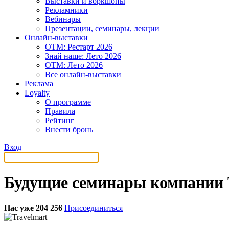
Выставки и воркшопы
Рекламники
Вебинары
Презентации, семинары, лекции
Онлайн-выставки
OTM: Рестарт 2026
Знай наше: Лето 2026
OTM: Лето 2026
Все онлайн-выставки
Реклама
Loyalty
О программе
Правила
Рейтинг
Внести бронь
Вход
Будущие семинары компании 
Нас уже 204 256
Присоединиться