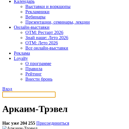
Календарь
Выставки и воркшопы
Рекламники
Вебинары
Презентации, семинары, лекции
Онлайн-выставки
OTM: Рестарт 2026
Знай наше: Лето 2026
OTM: Лето 2026
Все онлайн-выставки
Реклама
Loyalty
О программе
Правила
Рейтинг
Внести бронь
Вход
Аркаим-Трэвел
Нас уже 204 255
Присоединиться