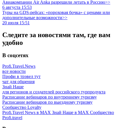
Авиакомпании Air Anka разрешили летать в Россию>>
6 августа 15:53
Туры на GDS-рейсах: «пороховая бочка» с ценами или
дополнительные возможности>>
20 июля 15:51
Следите за новостями там, где вам
удобно
В соцсетях
Profi.Travel.News
все новости
Профи в трэвел тут
чат для общения
Знай Наше
для регионов и создателей российского турпродукта
Расписание вебинаров по внутреннему туризму
Расписание вебинаров по выездному туризму
Сообщество Loyalty
Profi.Travel News в MAX
Знай Наше в MAX
Сообщество
Profi.travel