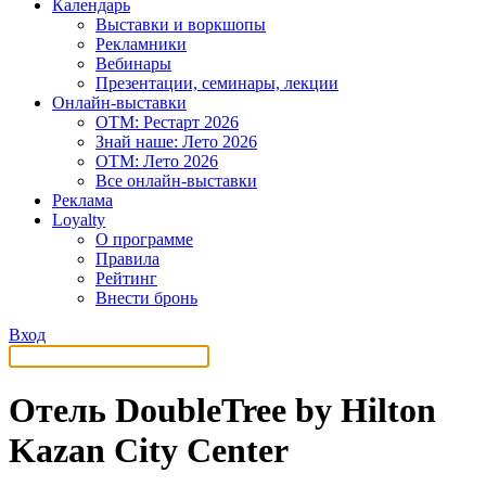
Календарь
Выставки и воркшопы
Рекламники
Вебинары
Презентации, семинары, лекции
Онлайн-выставки
OTM: Рестарт 2026
Знай наше: Лето 2026
OTM: Лето 2026
Все онлайн-выставки
Реклама
Loyalty
О программе
Правила
Рейтинг
Внести бронь
Вход
Отель DoubleTree by Hilton
Kazan City Center