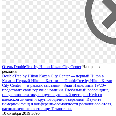
Отель DoubleTree by Hilton Kazan City Center
На правах
рекламы
DoubleTree by Hilton Kazan City Center — первый Hilton в
Казани
Первый Hilton в Казани — DoubleTree by Hilton Kazan
City Center — в рамках выставки «Знай Наше: зима 19/20»
представит свои горячие новинки. Глобальный ребрендинг,
новую экополитику и круглосуточный ресторан Kedr со
шведской линией и круглогодичной верандой. Изучите
номерной фонд и конференц-возможности роскошного отеля,
расположенного в столице Татарстана.
10 октября 2019
3696