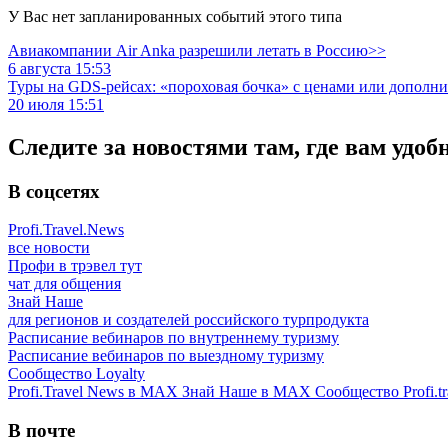
У Вас нет запланированных событий этого типа
Авиакомпании Air Anka разрешили летать в Россию>>
6 августа 15:53
Туры на GDS-рейсах: «пороховая бочка» с ценами или дополн
20 июля 15:51
Следите за новостями там, где вам удоб
В соцсетях
Profi.Travel.News
все новости
Профи в трэвел тут
чат для общения
Знай Наше
для регионов и создателей российского турпродукта
Расписание вебинаров по внутреннему туризму
Расписание вебинаров по выездному туризму
Сообщество Loyalty
Profi.Travel News в MAX
Знай Наше в MAX
Сообщество Profi.tr
В почте