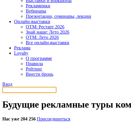
Выставки и воркшопы
Рекламники
Вебинары
Презентации, семинары, лекции
Онлайн-выставки
OTM: Рестарт 2026
Знай наше: Лето 2026
OTM: Лето 2026
Все онлайн-выставки
Реклама
Loyalty
О программе
Правила
Рейтинг
Внести бронь
Вход
Будущие рекламные туры ком
Нас уже 204 256
Присоединиться