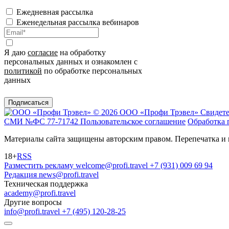
Ежедневная рассылка
Еженедельная рассылка вебинаров
Я даю
согласие
на обработку
персональных данных и ознакомлен с
политикой
по обработке персональных
данных
Подписаться
© 2026 ООО «Профи Трэвeл»
Свидете
СМИ №ФС 77-71742
Пользовательское соглашение
Обработка 
Материалы сайта защищены авторским правом. Перепечатка и 
18+
RSS
Разместить рекламу
welcome@profi.travel
+7 (931) 009 69 94
Редакция
news@profi.travel
Техническая поддержка
academy@profi.travel
Другие вопросы
info@profi.travel
+7 (495) 120-28-25