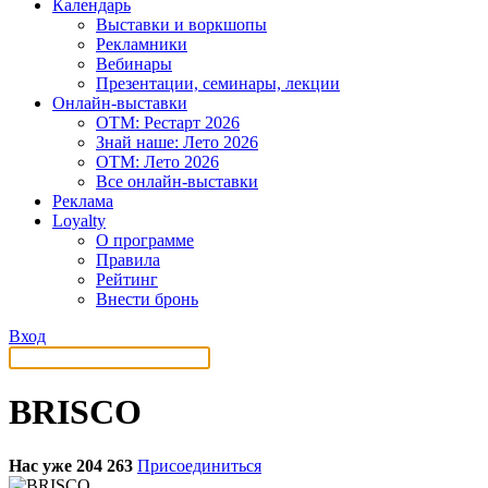
Календарь
Выставки и воркшопы
Рекламники
Вебинары
Презентации, семинары, лекции
Онлайн-выставки
OTM: Рестарт 2026
Знай наше: Лето 2026
OTM: Лето 2026
Все онлайн-выставки
Реклама
Loyalty
О программе
Правила
Рейтинг
Внести бронь
Вход
BRISCO
Нас уже 204 263
Присоединиться