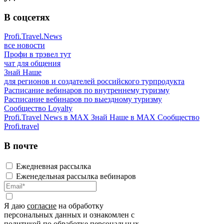
В соцсетях
Profi.Travel.News
все новости
Профи в трэвел тут
чат для общения
Знай Наше
для регионов и создателей российского турпродукта
Расписание вебинаров по внутреннему туризму
Расписание вебинаров по выездному туризму
Сообщество Loyalty
Profi.Travel News в MAX
Знай Наше в MAX
Сообщество
Profi.travel
В почте
Ежедневная рассылка
Еженедельная рассылка вебинаров
Я даю
согласие
на обработку
персональных данных и ознакомлен с
политикой
по обработке персональных