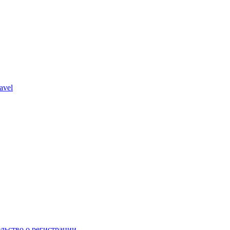
avel
льство о регистрации