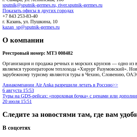
sputnik@sputnik-germes.ru, river.sputnik-germes.ru
Показать офисы в других городах
+7 843 253-83-40
г. Казань, ул. Пушкина, 10
kazan_sp@sputnik-germes.ru
О компании
Реестровый номер: МТ3 008482
Организация и продажа речных и морских круизов — одно из 
являемся туроператором теплохода «Хирург Разумовский». Н
зарубежному туризму являются туры в Чехию, Словению, ОАЭ, 
Авиакомпании Air Anka разрешили летать в Россию>>
6 августа 15:53
Туры на GDS-рейсах: «пороховая бочка» с ценами или дополн
20 июля 15:51
Следите за новостями там, где вам удоб
В соцсетях