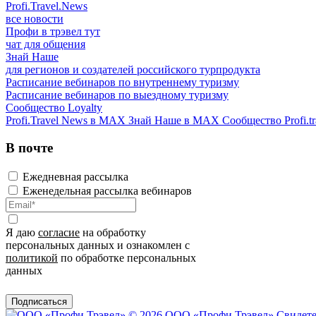
Profi.Travel.News
все новости
Профи в трэвел тут
чат для общения
Знай Наше
для регионов и создателей российского турпродукта
Расписание вебинаров по внутреннему туризму
Расписание вебинаров по выездному туризму
Сообщество Loyalty
Profi.Travel News в MAX
Знай Наше в MAX
Сообщество Profi.tr
В почте
Ежедневная рассылка
Еженедельная рассылка вебинаров
Я даю
согласие
на обработку
персональных данных и ознакомлен с
политикой
по обработке персональных
данных
Подписаться
© 2026 ООО «Профи Трэвeл»
Свидете