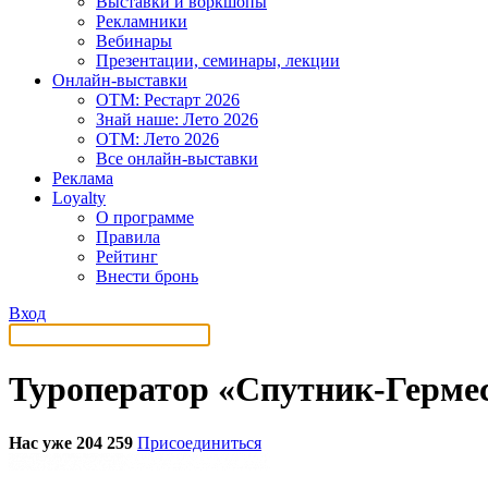
Выставки и воркшопы
Рекламники
Вебинары
Презентации, семинары, лекции
Онлайн-выставки
OTM: Рестарт 2026
Знай наше: Лето 2026
OTM: Лето 2026
Все онлайн-выставки
Реклама
Loyalty
О программе
Правила
Рейтинг
Внести бронь
Вход
Туроператор «Спутник-Герме
Нас уже 204 259
Присоединиться