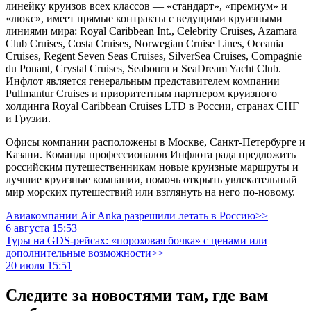
линейку круизов всех классов — «стандарт», «премиум» и
«люкс», имеет прямые контракты с ведущими круизными
линиями мира: Royal Caribbean Int., Celebrity Cruises, Azamara
Club Cruises, Costa Cruises, Norwegian Cruise Lines, Oceania
Cruises, Regent Seven Seas Сruises, SilverSea Cruises, Compagnie
du Ponant, Crystal Cruises, Seabourn и SeaDream Yacht Club.
Инфлот является генеральным представителем компании
Pullmantur Cruises и приоритетным партнером круизного
холдинга Royal Caribbean Cruises LTD в России, странах СНГ
и Грузии.
Офисы компании расположены в Москве, Санкт-Петербурге и
Казани. Команда профессионалов Инфлота рада предложить
российским путешественникам новые круизные маршруты и
лучшие круизные компании, помочь открыть увлекательный
мир морских путешествий или взглянуть на него по-новому.
Авиакомпании Air Anka разрешили летать в Россию>>
6 августа 15:53
Туры на GDS-рейсах: «пороховая бочка» с ценами или
дополнительные возможности>>
20 июля 15:51
Следите за новостями там, где вам