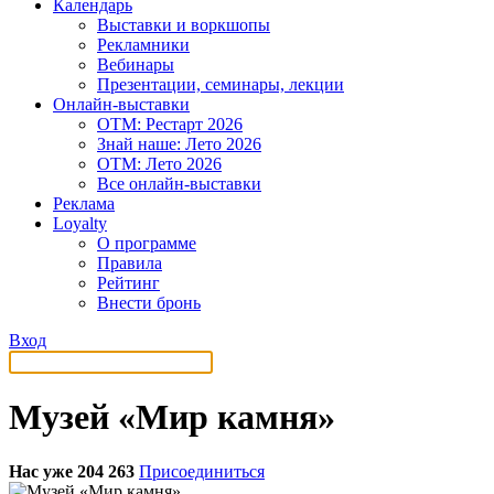
Календарь
Выставки и воркшопы
Рекламники
Вебинары
Презентации, семинары, лекции
Онлайн-выставки
OTM: Рестарт 2026
Знай наше: Лето 2026
OTM: Лето 2026
Все онлайн-выставки
Реклама
Loyalty
О программе
Правила
Рейтинг
Внести бронь
Вход
Музей «Мир камня»
Нас уже 204 263
Присоединиться