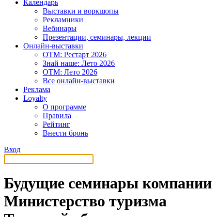
Календарь
Выставки и воркшопы
Рекламники
Вебинары
Презентации, семинары, лекции
Онлайн-выставки
OTM: Рестарт 2026
Знай наше: Лето 2026
OTM: Лето 2026
Все онлайн-выставки
Реклама
Loyalty
О программе
Правила
Рейтинг
Внести бронь
Вход
Будущие семинары компании
Министерство туризма