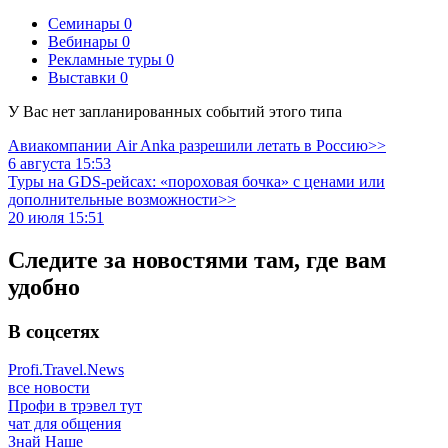
Семинары
0
Вебинары
0
Рекламные туры
0
Выставки
0
У Вас нет запланированных событий этого типа
Авиакомпании Air Anka разрешили летать в Россию>>
6 августа 15:53
Туры на GDS-рейсах: «пороховая бочка» с ценами или
дополнительные возможности>>
20 июля 15:51
Следите за новостями там, где вам
удобно
В соцсетях
Profi.Travel.News
все новости
Профи в трэвел тут
чат для общения
Знай Наше