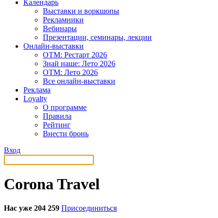
Календарь
Выставки и воркшопы
Рекламники
Вебинары
Презентации, семинары, лекции
Онлайн-выставки
OTM: Рестарт 2026
Знай наше: Лето 2026
OTM: Лето 2026
Все онлайн-выставки
Реклама
Loyalty
О программе
Правила
Рейтинг
Внести бронь
Вход
Corona Travel
Нас уже 204 259
Присоединиться