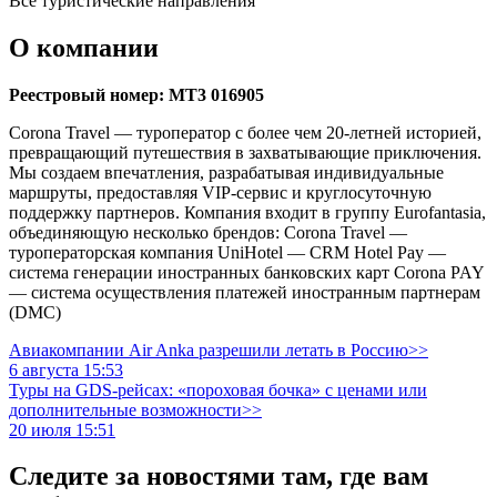
Все туристические направления
О компании
Реестровый номер: МТ3 016905
Corona Travel — туроператор с более чем 20-летней историей,
превращающий путешествия в захватывающие приключения.
Мы создаем впечатления, разрабатывая индивидуальные
маршруты, предоставляя VIP-сервис и круглосуточную
поддержку партнеров. Компания входит в группу Eurofantasia,
объединяющую несколько брендов: Corona Travel —
туроператорская компания UniHotel — CRM Hotel Pay —
система генерации иностранных банковских карт Corona PAY
— система осуществления платежей иностранным партнерам
(DMC)
Авиакомпании Air Anka разрешили летать в Россию>>
6 августа 15:53
Туры на GDS-рейсах: «пороховая бочка» с ценами или
дополнительные возможности>>
20 июля 15:51
Следите за новостями там, где вам