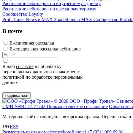
Расписание вебинаров по внутреннему туризму
Расписание вебинаров по выездному туризму
Сообщество Loyalty
Profi.Travel News в MAX
Знай Наше в MAX
Сообщество Profi.tr
В почте
Ежедневная рассылка
Еженедельная рассылка вебинаров
Я даю
согласие
на обработку
персональных данных и ознакомлен с
политикой
по обработке персональных
данных
Подписаться
© 2026 ООО «Профи Трэвeл»
Свидете
СМИ №ФС 77-71742
Пользовательское соглашение
Обработка 
Материалы сайта защищены авторским правом. Перепечатка и 
18+
RSS
Разместить рекламу
welcome@profi.travel
+7 (931) 009 69 94