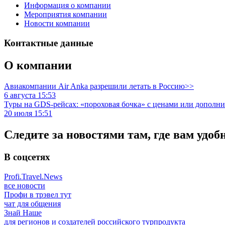
Информация о компании
Мероприятия компании
Новости компании
Контактные данные
О компании
Авиакомпании Air Anka разрешили летать в Россию>>
6 августа 15:53
Туры на GDS-рейсах: «пороховая бочка» с ценами или дополн
20 июля 15:51
Следите за новостями там, где вам удоб
В соцсетях
Profi.Travel.News
все новости
Профи в трэвел тут
чат для общения
Знай Наше
для регионов и создателей российского турпродукта