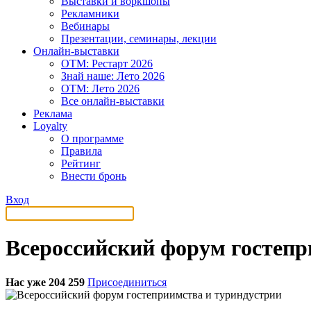
Выставки и воркшопы
Рекламники
Вебинары
Презентации, семинары, лекции
Онлайн-выставки
OTM: Рестарт 2026
Знай наше: Лето 2026
OTM: Лето 2026
Все онлайн-выставки
Реклама
Loyalty
О программе
Правила
Рейтинг
Внести бронь
Вход
Всероссийский форум гостепр
Нас уже 204 259
Присоединиться