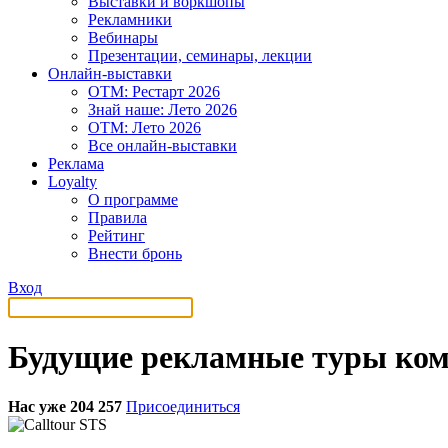
Выставки и воркшопы
Рекламники
Вебинары
Презентации, семинары, лекции
Онлайн-выставки
OTM: Рестарт 2026
Знай наше: Лето 2026
OTM: Лето 2026
Все онлайн-выставки
Реклама
Loyalty
О программе
Правила
Рейтинг
Внести бронь
Вход
Будущие рекламные туры ком
Нас уже 204 257
Присоединиться