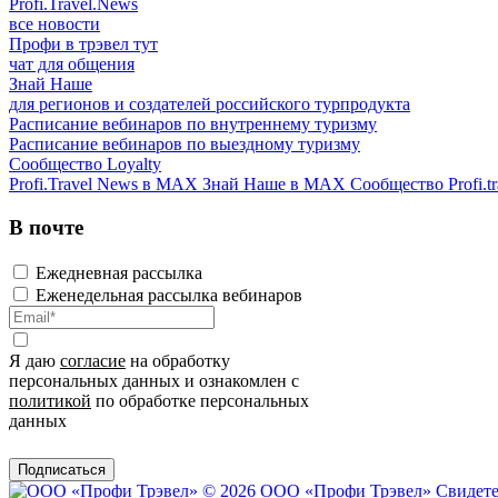
Profi.Travel.News
все новости
Профи в трэвел тут
чат для общения
Знай Наше
для регионов и создателей российского турпродукта
Расписание вебинаров по внутреннему туризму
Расписание вебинаров по выездному туризму
Сообщество Loyalty
Profi.Travel News в MAX
Знай Наше в MAX
Сообщество Profi.tr
В почте
Ежедневная рассылка
Еженедельная рассылка вебинаров
Я даю
согласие
на обработку
персональных данных и ознакомлен с
политикой
по обработке персональных
данных
Подписаться
© 2026 ООО «Профи Трэвeл»
Свидете