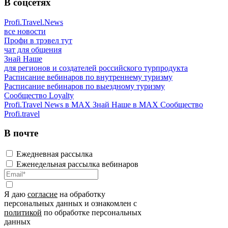
В соцсетях
Profi.Travel.News
все новости
Профи в трэвел тут
чат для общения
Знай Наше
для регионов и создателей российского турпродукта
Расписание вебинаров по внутреннему туризму
Расписание вебинаров по выездному туризму
Сообщество Loyalty
Profi.Travel News в MAX
Знай Наше в MAX
Сообщество
Profi.travel
В почте
Ежедневная рассылка
Еженедельная рассылка вебинаров
Я даю
согласие
на обработку
персональных данных и ознакомлен с
политикой
по обработке персональных
данных