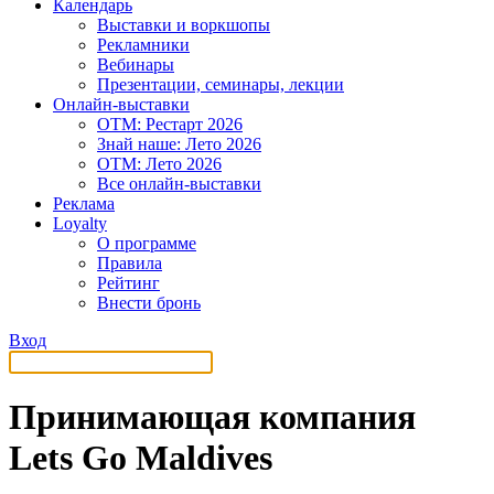
Календарь
Выставки и воркшопы
Рекламники
Вебинары
Презентации, семинары, лекции
Онлайн-выставки
OTM: Рестарт 2026
Знай наше: Лето 2026
OTM: Лето 2026
Все онлайн-выставки
Реклама
Loyalty
О программе
Правила
Рейтинг
Внести бронь
Вход
Принимающая компания
Lets Go Maldives