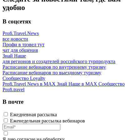
удобно
В соцсетях
Profi.Travel.News
все новости
Профи в трэвел тут
чат для общения
Знай Наше
для регионов и создателей российского турпродукта
Расписание вебинаров по внутреннему туризму
Расписание вебинаров по выездному туризму
Сообщество Loyalty
Profi.Travel News в MAX
Знай Наше в MAX
Сообщество
Profi.travel
В почте
Ежедневная рассылка
Еженедельная рассылка вебинаров
Я даю
согласие
на обработку