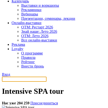
Календарь
Выставки и воркшопы
Рекламники
Вебинары
Презентации, семинары, лекции
Онлайн-выставки
OTM: Рестарт 2026
Знай наше: Лето 2026
OTM: Лето 2026
Все онлайн-выставки
Реклама
Loyalty
О программе
Правила
Рейтинг
Внести бронь
Вход
Intensive SPA tour
Нас уже 204 259
Присоединиться