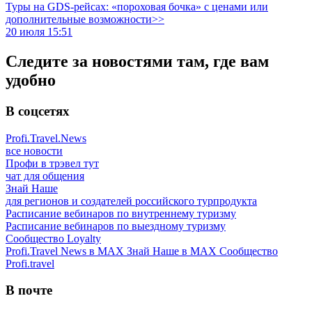
Туры на GDS-рейсах: «пороховая бочка» с ценами или
дополнительные возможности>>
20 июля 15:51
Следите за новостями там, где вам
удобно
В соцсетях
Profi.Travel.News
все новости
Профи в трэвел тут
чат для общения
Знай Наше
для регионов и создателей российского турпродукта
Расписание вебинаров по внутреннему туризму
Расписание вебинаров по выездному туризму
Сообщество Loyalty
Profi.Travel News в MAX
Знай Наше в MAX
Сообщество
Profi.travel
В почте