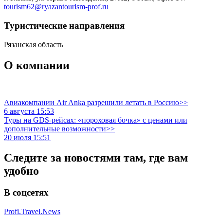
tourism62@ryazantourism-prof.ru
Туристическиe направления
Рязанская область
О компании
Авиакомпании Air Anka разрешили летать в Россию>>
6 августа 15:53
Туры на GDS-рейсах: «пороховая бочка» с ценами или
дополнительные возможности>>
20 июля 15:51
Следите за новостями там, где вам
удобно
В соцсетях
Profi.Travel.News