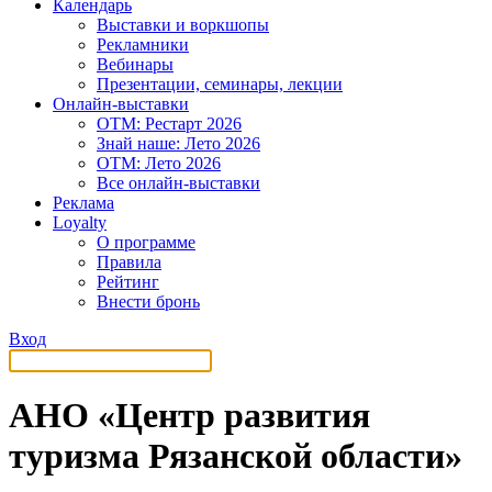
Календарь
Выставки и воркшопы
Рекламники
Вебинары
Презентации, семинары, лекции
Онлайн-выставки
OTM: Рестарт 2026
Знай наше: Лето 2026
OTM: Лето 2026
Все онлайн-выставки
Реклама
Loyalty
О программе
Правила
Рейтинг
Внести бронь
Вход
АНО «Центр развития
туризма Рязанской области»