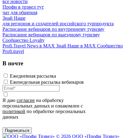
все новости
Профи в трэвел тут
чат для общения
Знай Наше
для регионов и создателей российского турпродукта
Расписание вебинаров по внутреннему туризму
Расписание вебинаров по выездному туризму
Сообщество Loyalty
Profi.Travel News в MAX
Знай Наше в MAX
Сообщество
Profi.travel
В почте
Ежедневная рассылка
Еженедельная рассылка вебинаров
Я даю
согласие
на обработку
персональных данных и ознакомлен с
политикой
по обработке персональных
данных
Подписаться
© 2026 ООО «Профи Трэвeл»