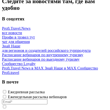
Следите за новостями там, где вам
удобно
В соцсетях
Profi.Travel.News
все новости
Профи в трэвел тут
чат для общения
Знай Наше
для регионов и создателей российского турпродукта
Расписание вебинаров по внутреннему туризму
Расписание вебинаров по выездному туризму
Сообщество Loyalty
Profi.Travel News в MAX
Знай Наше в MAX
Сообщество
Profi.travel
В почте
Ежедневная рассылка
Еженедельная рассылка вебинаров