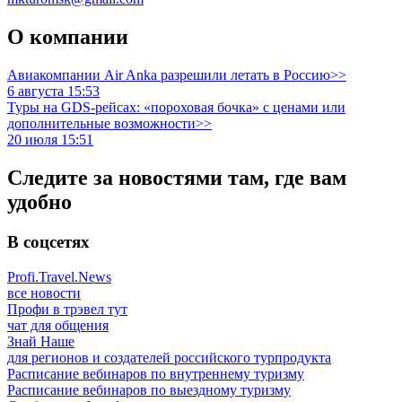
О компании
Авиакомпании Air Anka разрешили летать в Россию>>
6 августа 15:53
Туры на GDS-рейсах: «пороховая бочка» с ценами или
дополнительные возможности>>
20 июля 15:51
Следите за новостями там, где вам
удобно
В соцсетях
Profi.Travel.News
все новости
Профи в трэвел тут
чат для общения
Знай Наше
для регионов и создателей российского турпродукта
Расписание вебинаров по внутреннему туризму
Расписание вебинаров по выездному туризму