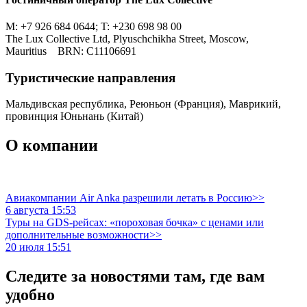
M: +7 926 684 0644; T: +230 698 98 00
The Lux Collective Ltd, Plyuschchikha Street, Moscow,
Mauritius BRN: C11106691
Туристическиe направления
Мальдивская республика, Реюньон (Франция), Маврикий,
провинция Юньнань (Китай)
О компании
-
Авиакомпании Air Anka разрешили летать в Россию>>
6 августа 15:53
Туры на GDS-рейсах: «пороховая бочка» с ценами или
дополнительные возможности>>
20 июля 15:51
Следите за новостями там, где вам
удобно