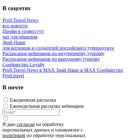
В соцсетях
Profi.Travel.News
все новости
Профи в трэвел тут
чат для общения
Знай Наше
для регионов и создателей российского турпродукта
Расписание вебинаров по внутреннему туризму
Расписание вебинаров по выездному туризму
Сообщество Loyalty
Profi.Travel News в MAX
Знай Наше в MAX
Сообщество
Profi.travel
В почте
Ежедневная рассылка
Еженедельная рассылка вебинаров
Я даю
согласие
на обработку
персональных данных и ознакомлен с
политикой
по обработке персональных