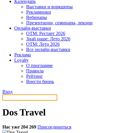
Календарь
Выставки и воркшопы
Рекламники
Вебинары
Презентации, семинары, лекции
Онлайн-выставки
OTM: Рестарт 2026
Знай наше: Лето 2026
OTM: Лето 2026
Все онлайн-выставки
Реклама
Loyalty
О программе
Правила
Рейтинг
Внести бронь
Вход
Dos Travel
Нас уже 204 269
Присоединиться