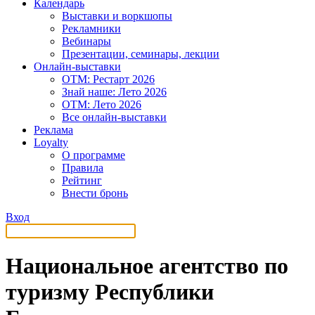
Календарь
Выставки и воркшопы
Рекламники
Вебинары
Презентации, семинары, лекции
Онлайн-выставки
OTM: Рестарт 2026
Знай наше: Лето 2026
OTM: Лето 2026
Все онлайн-выставки
Реклама
Loyalty
О программе
Правила
Рейтинг
Внести бронь
Вход
Национальное агентство по
туризму Республики