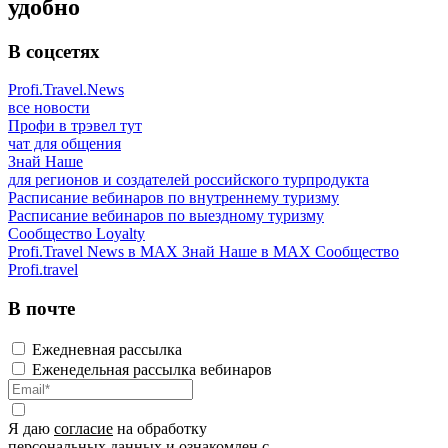
удобно
В соцсетях
Profi.Travel.News
все новости
Профи в трэвел тут
чат для общения
Знай Наше
для регионов и создателей российского турпродукта
Расписание вебинаров по внутреннему туризму
Расписание вебинаров по выездному туризму
Сообщество Loyalty
Profi.Travel News в MAX
Знай Наше в MAX
Сообщество
Profi.travel
В почте
Ежедневная рассылка
Еженедельная рассылка вебинаров
Я даю
согласие
на обработку
персональных данных и ознакомлен с