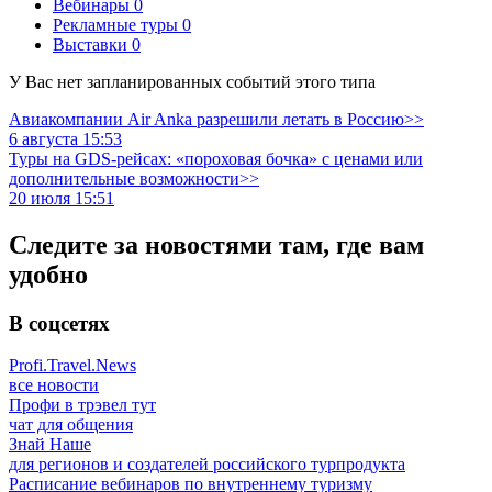
Вебинары
0
Рекламные туры
0
Выставки
0
У Вас нет запланированных событий этого типа
Авиакомпании Air Anka разрешили летать в Россию>>
6 августа 15:53
Туры на GDS-рейсах: «пороховая бочка» с ценами или
дополнительные возможности>>
20 июля 15:51
Следите за новостями там, где вам
удобно
В соцсетях
Profi.Travel.News
все новости
Профи в трэвел тут
чат для общения
Знай Наше
для регионов и создателей российского турпродукта
Расписание вебинаров по внутреннему туризму