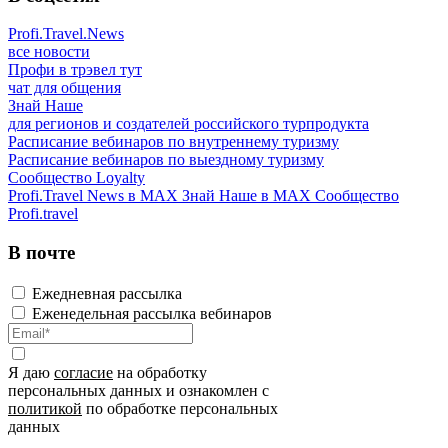
Profi.Travel.News
все новости
Профи в трэвел тут
чат для общения
Знай Наше
для регионов и создателей российского турпродукта
Расписание вебинаров по внутреннему туризму
Расписание вебинаров по выездному туризму
Сообщество Loyalty
Profi.Travel News в MAX
Знай Наше в MAX
Сообщество
Profi.travel
В почте
Ежедневная рассылка
Еженедельная рассылка вебинаров
Я даю
согласие
на обработку
персональных данных и ознакомлен с
политикой
по обработке персональных
данных