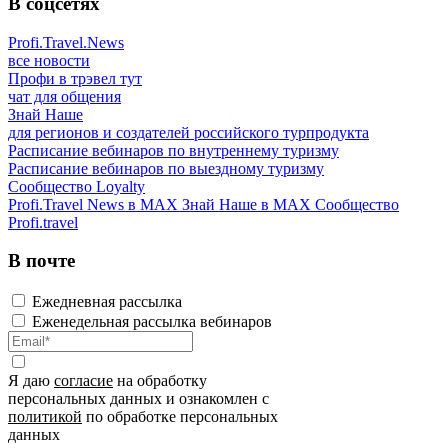
В соцсетях
Profi.Travel.News
все новости
Профи в трэвел тут
чат для общения
Знай Наше
для регионов и создателей российского турпродукта
Расписание вебинаров по внутреннему туризму
Расписание вебинаров по выездному туризму
Сообщество Loyalty
Profi.Travel News в MAX
Знай Наше в MAX
Сообщество
Profi.travel
В почте
Ежедневная рассылка
Еженедельная рассылка вебинаров
Я даю
согласие
на обработку
персональных данных и ознакомлен с
политикой
по обработке персональных
данных