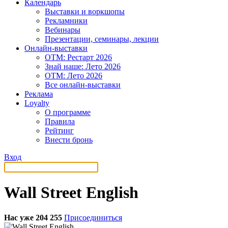
Календарь
Выставки и воркшопы
Рекламники
Вебинары
Презентации, семинары, лекции
Онлайн-выставки
OTM: Рестарт 2026
Знай наше: Лето 2026
OTM: Лето 2026
Все онлайн-выставки
Реклама
Loyalty
О программе
Правила
Рейтинг
Внести бронь
Вход
Wall Street English
Нас уже 204 255
Присоединиться