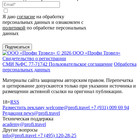
Я даю
согласие
на обработку
персональных данных и ознакомлен с
политикой
по обработке персональных
данных
Подписаться
© 2026 ООО «Профи Трэвeл»
Свидетельство о регистрации
СМИ №ФС 77-71742
Пользовательское соглашение
Обработка
персональных данных
Материалы сайта защищены авторским правом. Перепечатка
и цитирование допускаются только при указании источника и
размещении активной ссылки на оригинал публикации.
18+
RSS
Разместить рекламу
welcome@profi.travel
+7 (931) 009 69 94
Редакция
news@profi.travel
Техническая поддержка
academy@profi.travel
Другие вопросы
info@profi.travel
+7 (495) 120-28-25