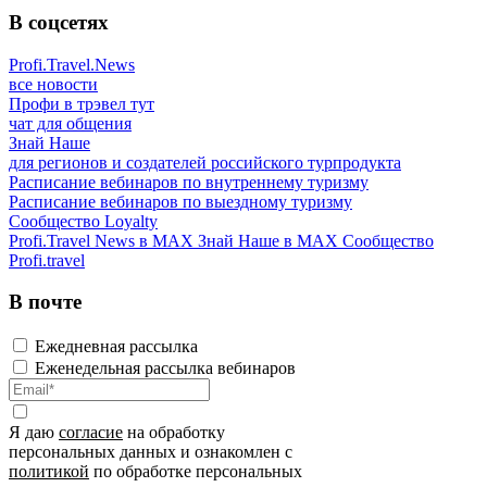
В соцсетях
Profi.Travel.News
все новости
Профи в трэвел тут
чат для общения
Знай Наше
для регионов и создателей российского турпродукта
Расписание вебинаров по внутреннему туризму
Расписание вебинаров по выездному туризму
Сообщество Loyalty
Profi.Travel News в MAX
Знай Наше в MAX
Сообщество
Profi.travel
В почте
Ежедневная рассылка
Еженедельная рассылка вебинаров
Я даю
согласие
на обработку
персональных данных и ознакомлен с
политикой
по обработке персональных