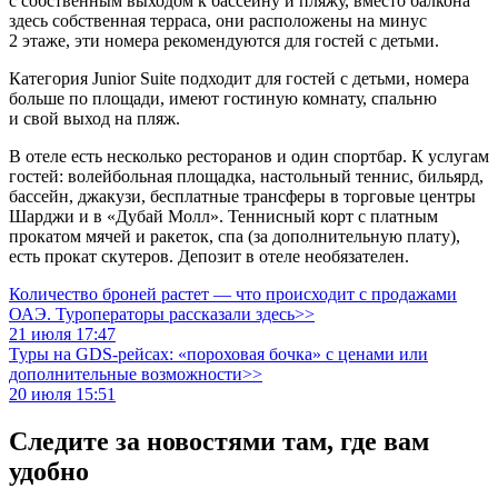
с собственным выходом к бассейну и пляжу, вместо балкона
здесь собственная терраса, они расположены на минус
2 этаже, эти номера рекомендуются для гостей с детьми.
Категория Junior Suite подходит для гостей с детьми, номера
больше по площади, имеют гостиную комнату, спальню
и свой выход на пляж.
В отеле есть несколько ресторанов и один спортбар. К услугам
гостей: волейбольная площадка, настольный теннис, бильярд,
бассейн, джакузи, бесплатные трансферы в торговые центры
Шарджи и в «Дубай Молл». Теннисный корт с платным
прокатом мячей и ракеток, спа (за дополнительную плату),
есть прокат скутеров. Депозит в отеле необязателен.
Количество броней растет — что происходит с продажами
ОАЭ. Туроператоры рассказали здесь>>
21 июля 17:47
Туры на GDS-рейсах: «пороховая бочка» с ценами или
дополнительные возможности>>
20 июля 15:51
Следите за новостями там, где вам
удобно