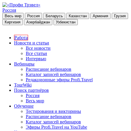
Россия
Весь мир
Россия
Беларусь
Казахстан
Армения
Грузия
Киргизия
Азербайджан
Узбекистан
Работа
Новости и статьи
Все новости
Все статьи
Интервью
Вебинары
Расписание вебинаров
Каталог записей вебинаров
Редакционные эфиры Profi.Travel
TourWiki
Поиск партнёров
Россия
Весь мир
Обучение
Тестирования и викторины
Расписание вебинаров
Каталог записей вебинаров
Эфиры Profi.Travel на YouTube