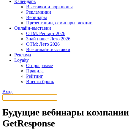
Календарь
Выставки и воркшопы
Рекламники
Вебинары
Презентации, семинары, лекции
Онлайн-выставки
OTM: Рестарт 2026
Знай наше: Лето 2026
OTM: Лето 2026
Все онлайн-выставки
Реклама
Loyalty
О программе
Правила
Рейтинг
Внести бронь
Вход
Будущие вебинары компании
GetResponse