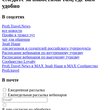
удобно
В соцсетях
Profi.Travel.News
все новости
Профи в трэвел тут
чат для общения
Знай Наше
для регионов и создателей российского турпродукта
Расписание вебинаров по внутреннему туризму
Расписание вебинаров по выездному туризму
Сообщество Loyalty
Profi.Travel News в MAX
Знай Наше в MAX
Сообщество
Profi.travel
В почте
Ежедневная рассылка
Еженедельная рассылка вебинаров
Я даю
согласие
на обработку