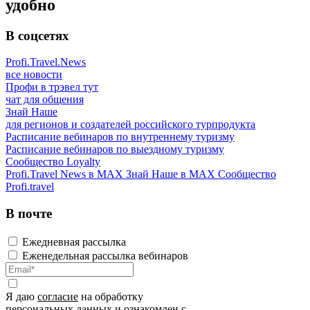
удобно
В соцсетях
Profi.Travel.News
все новости
Профи в трэвел тут
чат для общения
Знай Наше
для регионов и создателей российского турпродукта
Расписание вебинаров по внутреннему туризму
Расписание вебинаров по выездному туризму
Сообщество Loyalty
Profi.Travel News в MAX
Знай Наше в MAX
Сообщество
Profi.travel
В почте
Ежедневная рассылка
Еженедельная рассылка вебинаров
Я даю
согласие
на обработку
персональных данных и ознакомлен с