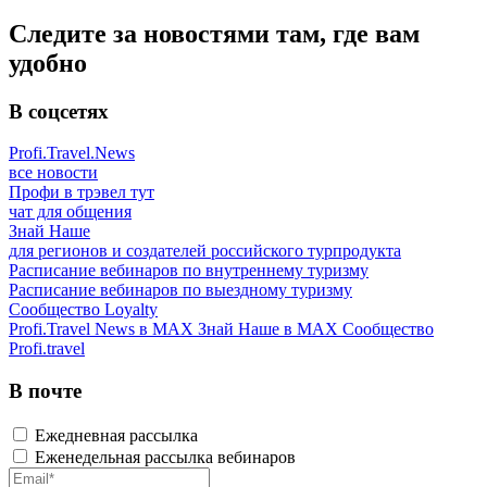
Следите за новостями там, где вам
удобно
В соцсетях
Profi.Travel.News
все новости
Профи в трэвел тут
чат для общения
Знай Наше
для регионов и создателей российского турпродукта
Расписание вебинаров по внутреннему туризму
Расписание вебинаров по выездному туризму
Сообщество Loyalty
Profi.Travel News в MAX
Знай Наше в MAX
Сообщество
Profi.travel
В почте
Ежедневная рассылка
Еженедельная рассылка вебинаров