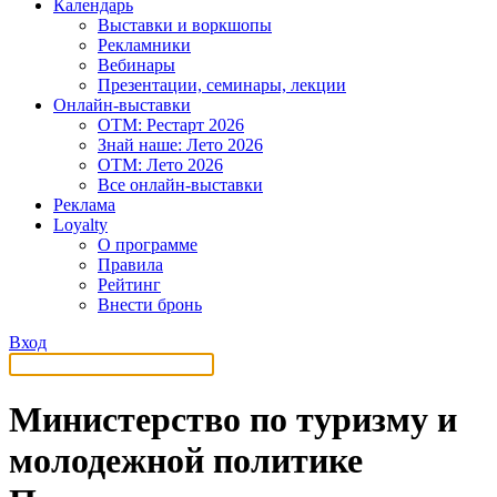
Календарь
Выставки и воркшопы
Рекламники
Вебинары
Презентации, семинары, лекции
Онлайн-выставки
OTM: Рестарт 2026
Знай наше: Лето 2026
OTM: Лето 2026
Все онлайн-выставки
Реклама
Loyalty
О программе
Правила
Рейтинг
Внести бронь
Вход
Министерство по туризму и
молодежной политике